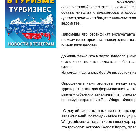
техничес
инспекционной проверке в начале т
доказательства о готовности к продо
приняло решение о допуске авиакомпании
ведомстве.
Hапомним, что сертификат эксплуатант
громким из которых стал выезд одного из
гибели пяти человек.
Добавим также, что в марте владелец ко
стало известно, что покупатель - брат 
Group.
На сегодня авиапарк Red Wings состоит и
Опрошенные нами эксперты, между тем,
туроператорами для формирования чартер
рынка «Кубанских авиалиний» и приостан
поэтому возвращение Red Wings – благопр
С другой стороны, как отмечает экспер
авиакомпаний, поэтому «наверстать упуще
Wings обеспечат гарантированные чартер
это греческие острова Родос и Корфу, пунк