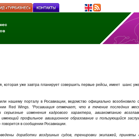
нес
ов
я, которая уже завтра планирует совершить первые рейсы, имеет шанс уж
или нашему порталу в Росавиации, ведомство официально возобновило с
нии Red Wings.
"Росавиация отмечает, что в течение последних меся
и серьезные изменения кадрового характера, авиакомпанию возгла
, имеющий профильное авиационное образование и пользующийся засл
-
говорится в сообщении Росавиации.
оведены доработки воздушных судов, тренировки экипажей, приняты д