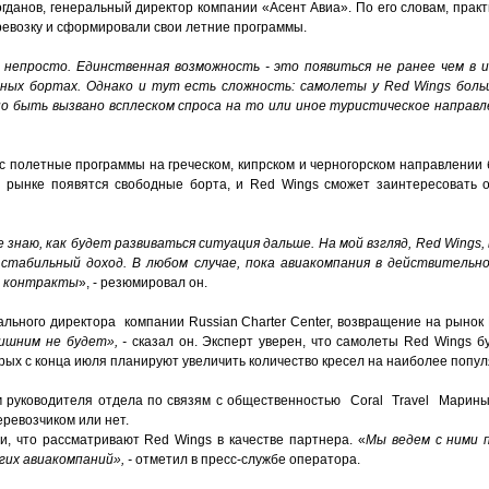
данов, генеральный директор компании «Асент Авиа». По его словам, практ
ревозку и сформировали свои летние программы.
непросто. Единственная возможность - это появиться не ранее чем в и
ных бортах.
Однако и тут есть сложность: самолеты у Red Wings больш
 быть вызвано всплеском спроса на то или иное туристическое направлен
с полетные программы на греческом, кипрском и черногорском направлении 
а рынке появятся свободные борта, и Red Wings сможет заинтересовать
 знаю, как будет развиваться ситуация дальше. На мой взгляд, Red Wings,
 стабильный доход. В любом случае, пока авиакомпания в действительн
й контракты
», - резюмировал он.
льного директора компании Russian Charter Center, возвращение на рынок 
ишним не будет», -
сказал он. Эксперт уверен, что самолеты Red Wings б
орых с конца июля планируют увеличить количество кресел на наиболее попу
м руководителя отдела по связям с общественностью Coral Travel Марины
еревозчиком или нет.
, что рассматривают Red Wings в качестве партнера. «
Мы ведем с ними 
гих авиакомпаний», -
отметил в пресс-службе оператора.