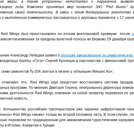
кие меры, а также устранены недостатки и нарушения, выявле
екущего года. Комплекс принятых мер позволил ЗАО "Ред Вингс" п
лжению своей деятельности.
В связи с этим Федеральное агентство 
 к выполнению коммерческих пассажирских и грузовых перевозок с 17 июня 
а Red Wings был приостановлен по итогам внеплановой проверки после
с
 самолетов компании за пределы взлетной полосы во Внуково 29 декабря прош
мпании Александр Лебедев заявил о
продаже авиакомпании за символическую с
совладельца группы «Гута» Сергей Кузнецов в партнерстве с финансовой гр
з семи самолетов Ту-204, взятых в лизинг у «Ильюшин Финанс Ко».
 отмечают, что Red Wings еще предстоит восстановить систему продаж, 
ных программ. По мнению Дмитрия Горина, генерального директора компан
овка деятельности Red Wings повлекли за собой нехватку перевозок по р
иятная новость.
т, большинство российских туроператоров уже заранее зафрахтовали про
нное» Red Wings сможет только во второй половине лета. В этом случае, по 
ные перевозки по традиционным для авиакомпании туристическим направле
ты в Италии, Хорватии и Турции.