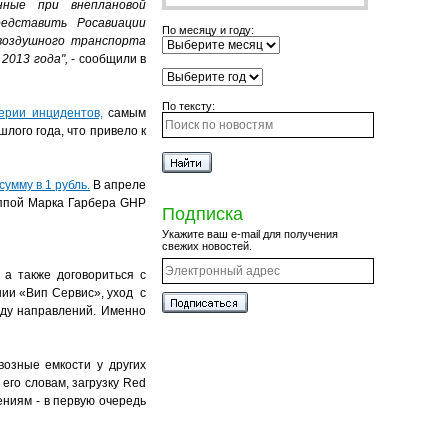
нные при внеплановой
редставить Росавиации
По месяцу и году:
воздушного транспорта
2013 года",
- сообщили в
По тексту:
ерии инцидентов,
самым
лого года, что привело к
умму в 1 рубль.
В апреле
уппой Марка Гарбера GHP
Подписка
Укажите ваш e-mail для получения
свежих новостей.
а также договориться с
ии «Вип Сервис», уход с
яду направлений. Именно
возные емкости у других
его словам, загрузку Red
ниям - в первую очередь