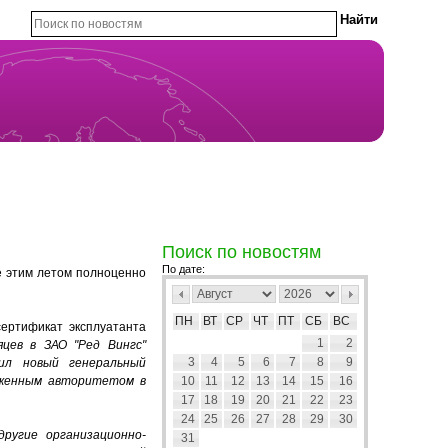
Поиск по новостям
По дате:
е этим летом полноценно
ПН
ВТ
СР
ЧТ
ПТ
СБ
ВС
ертификат эксплуатанта
1
2
цев в ЗАО "Ред Вингс"
3
4
5
6
7
8
9
вил новый генеральный
уженным авторитетом в
10
11
12
13
14
15
16
17
18
19
20
21
22
23
24
25
26
27
28
29
30
ругие организационно-
31