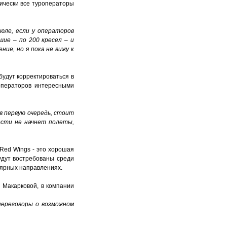
ически все туроператоры
юле, если у операторов
ие – по 200 кресел – и
ие, но я пока не вижу к
будут корректироваться в
 операторов интересными
 в первую очередь, стоит
ости не начнет полеты,
Red Wings - это хорошая
удут востребованы среди
лярных направлениях.
 Макарковой, в компании
переговоры о возможном