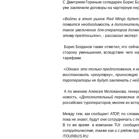
С Дмитрием Гориным солидарен Борис Бог
уже заключили договоры на чартерную пе
«Войти в этот рынок Red Wings будет 
появится необходимость в дополнитель
такое увеличение для операторов должно
этому предпосылок
», - рассказал эксперт.
Борис Богданов также отметил, что сейча
сторону уменьшения, вследствие чего н
тарифами.
«Однако это только предположения, я не
восстановить «регулярку», приносящую
туроператоры не будут заключать с не
А по мнению Алексея Молоканова, генера
новость.
«Дополнительный перевозчик л
российских туроператоров, многие из кот
Между тем, как сообщает АТОР, по слова
пока не знают, будут они сотрудничать с п
В то же время в компании TUI сообщили
сотрудничестве, также как и с рядом дру
/TOURBUS.RU