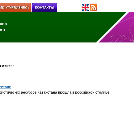
нес
ов
я Азия»:
ахстане
истических ресурсов Казахстана прошла в российской столице