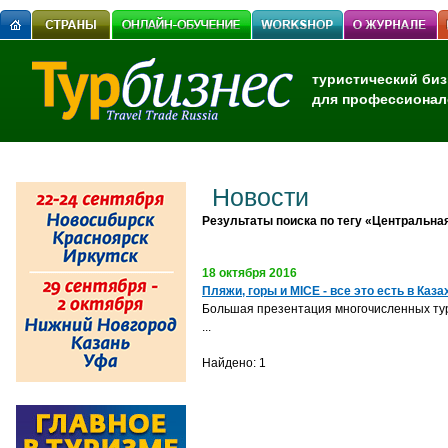
туристический биз
для профессионал
Новости
Результаты поиска по тегу «Центральна
18 октября 2016
Пляжи, горы и MICE - все это есть в Каз
Большая презентация многочисленных тур
...
Найдено: 1