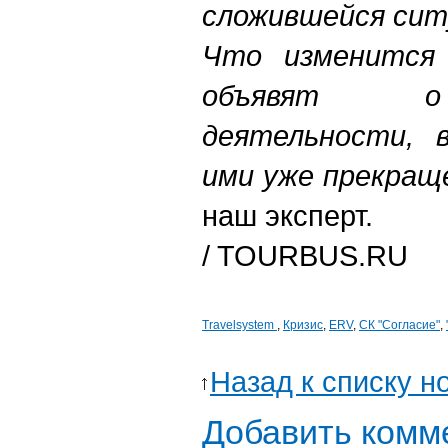
сложившейся сит
Что изменится
объявят о 
деятельности, 
ими уже прекращ
наш эксперт.
/ TOURBUS.RU
Travelsystem
,
Кризис
,
ERV
,
СК "Согласие"
,
Назад к списку н
Добавить комм