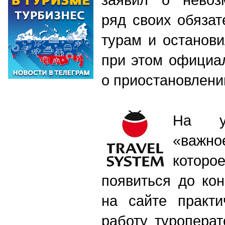
ряд своих обяза
турам и останов
при этом официа
о приостановлени
На ут
«важ
кото
появиться до ко
на сайте практи
работу туроперат