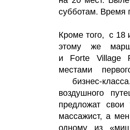
субботам. Время п
Кроме того,
с
18 
этому же марш
и
Forte
Village
местами перво
бизнес-класс
воздушного путе
предложат свои 
массажист, а ме
одному из «миш