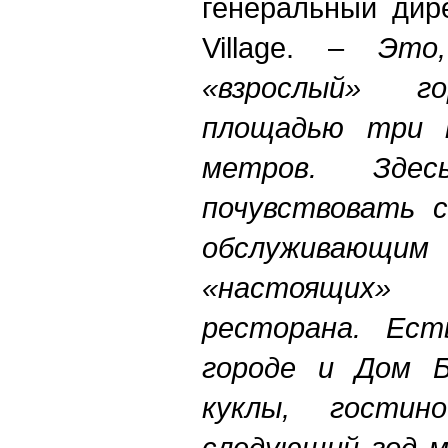
генеральный дир
Villаge. –
Это
«взрослый» 
площадью три 
метров. Зде
почувствовать с
обслуживаю
«настоящих» 
ресторана.
Есть
городе и Дом Б
куклы, гостин
следующий год 