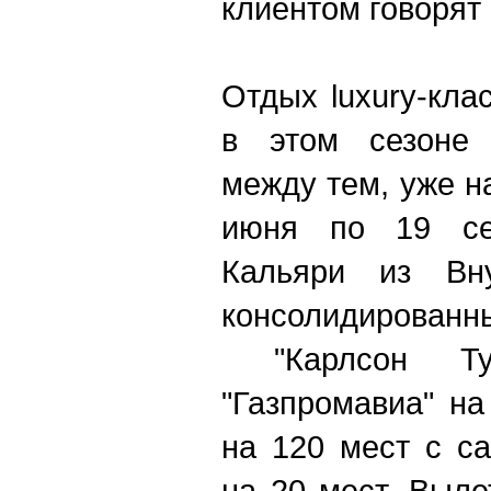
клиентом говорят 
Отдых luxury-кла
в этом сезоне п
между тем, уже н
июня по 19 се
Кальяри из Вну
консолидиров
"Карлсон Ту
"Газпромавиа" н
на 120 мест с с
на 20 мест. Выл