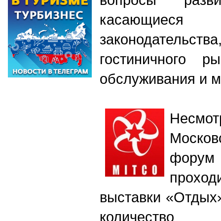
касающиес
законодател
гостиничного ры
обслуживания и м
Несмот
Москов
фору
проход
выставки «Отдых
количество