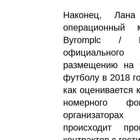
Наконец, Лана
операционный 
Byromplc / M
официальног
размещению на 
футболу в 2018 го
как оценивается 
номерного ф
организатора
происходит про
контрактов с гос