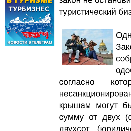
туристический би
Од
Зак
соб
одо
согласно кото
несанкциониров
крышам могут б
сумму от двух (
двухсот (юридич