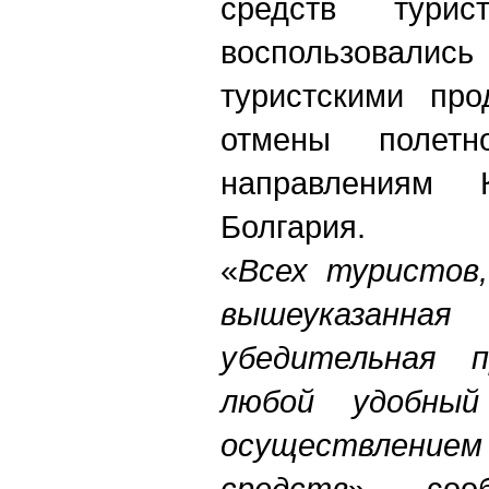
средств тури
воспользовалис
туристскими про
отмены полет
направлениям 
Болгария.
«
Всех туристов,
вышеуказан
убедительная 
любой удобны
осуществлением
средств
», – соо