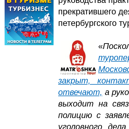
прекратившего де
петербургского т
«
По
туро
Москов
закрыт, конта
отвечают,
а руко
выходит на связ
полицию с заявл
уголовного дел