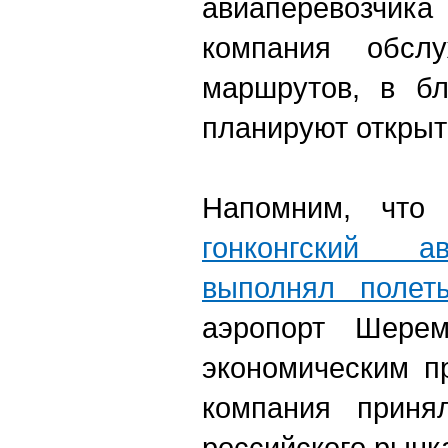
авиаперевозчика
компания обсл
маршрутов, в б
планируют открыт
Напомним, чт
гонконгский а
выполнял полет
аэропорт Шерем
экономическим п
компания приня
российского рынк