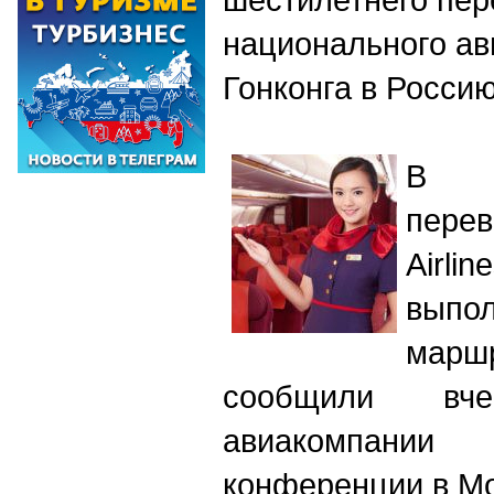
национального ав
Гонконга в Росси
В м
пере
Airl
выпо
маршр
сообщили вче
авиакомпани
конференции в Мо