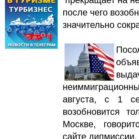
после чего возоб
значительно сок
Пос
объя
выда
неиммиграционны
августа, с 1 с
возобновится то
Москве, говори
сайте дипмиссии.