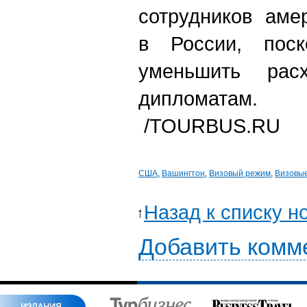
сотрудников аме
в России, поск
уменьшить рас
дипломатам.
/TOURBUS.RU
США
,
Вашингтон
,
Визовый режим
,
Визовые
Назад к списку н
Добавить комм