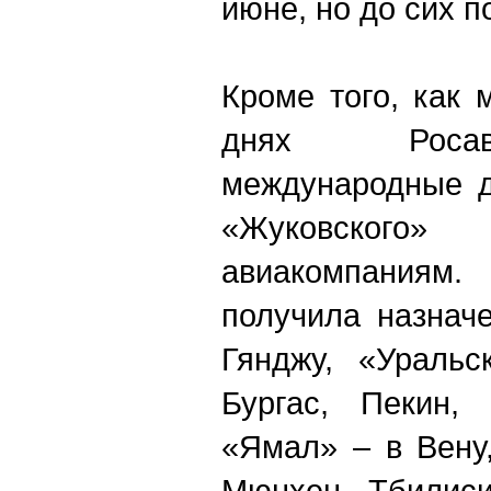
июне, но до сих п
Кроме того, как
днях Росав
международные д
«Жуковского»
авиакомпаниям
получила назнач
Гянджу, «Уральс
Бургас, Пекин,
«Ямал» – в Вену
Мюнхен, Тбилиси,