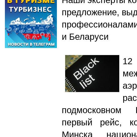
предложение, вы
профессионалами
и Беларуси
1
ме
аэ
ра
подмосковном 
первый рейс, к
Минска национ