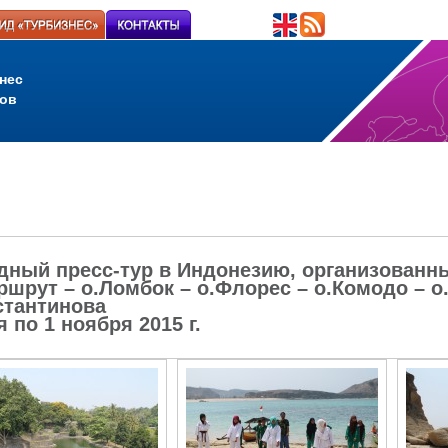
нес
ов
ный пресс-тур в Индонезию, организованн
ршрут – о.Ломбок – о.Флорес – о.Комодо – о
стантинова
я по 1 ноября 2015 г.