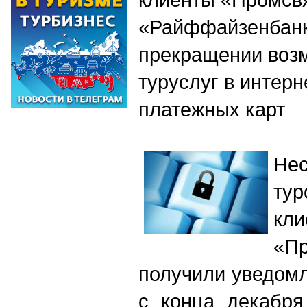
«Райффайзенбанк
прекращении воз
туруслуг в инте
платежных карт
Нес
ту
кли
«Пр
получили уведом
с конца декабря