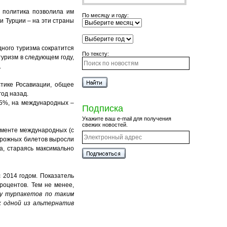
а политика позволила им
По месяцу и году:
 и Турции – на эти страны
дного туризма сократится
По тексту:
туризм в следующем году,
.
тике Росавиации, общее
год назад.
,5%, на международных –
Подписка
Укажите ваш e-mail для получения
свежих новостей.
гменте международных (с
дорожных билетов выросли
а, стараясь максимально
с 2014 годом. Показатель
роцентов. Тем не менее,
у турпакетов по таким
к одной из альтернатив