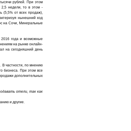
тысячи рублей. При этом
2,5 недели, то в этом -
 (5,5% от всех продаж),
рактеризуя нынешний ход
ос на Сочи, Минеральные
 2016 года и возможные
енениям на рынке онлайн-
нал на сегодняшний день
. В частности, по мнению
о бизнеса. При этом все
у продажи дополнительных
родавать отели, так как
анию и другие.