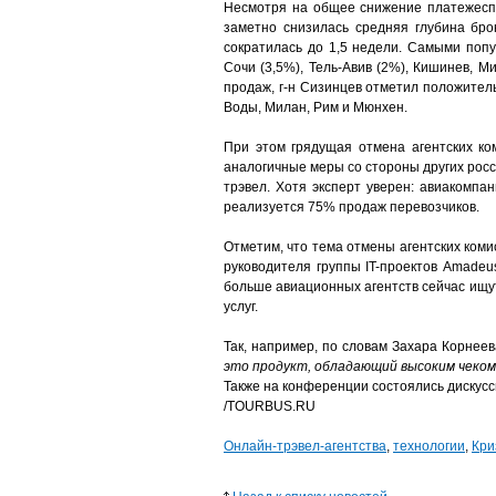
Несмотря на общее снижение платежеспос
заметно снизилась средняя глубина брон
сократилась до 1,5 недели. Самыми попу
Сочи (3,5%), Тель-Авив (2%), Кишинев, 
продаж, г-н Сизинцев отметил положител
Воды, Милан, Рим и Мюнхен.
При этом грядущая отмена агентских к
аналогичные меры со стороны других росс
трэвел. Хотя эксперт уверен: авиакомпа
реализуется 75% продаж перевозчиков.
Отметим, что тема отмены агентских коми
руководителя группы IT-проектов Amadeu
больше авиационных агентств сейчас ищу
услуг.
Так, например, по словам Захара Корнеев
это продукт, обладающий высоким чеком
Также на конференции состоялись дискус
/TOURBUS.RU
Онлайн-трэвел-агентства
,
технологии
,
Кри