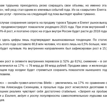
окам туррынка приходилось резко сокращать свои объемы, но именно эт
ро», чей уход стал одним из ключевых событий года. Из-за «закрытия» Египта
их услуг - прогнозы на следующий год пока выглядят крайне туманно.
 случае сохранения запрета на продажу туров в Турцию и Египет рынок выез
- продемонстрирует показатели уходящего 2015 года. При этом внутренний 
%-й рост, и поэтапно спрос на отдых внутри России будет расти до 2018 года
 то здесь цифры лишь подтверждают вышеназванные тенденции. По статис
 этого года составило 80,8 млн человек, что всего лишь на 0,5% больше, чем 
ль будет нулевым. На внутренних направлениях был зафиксирован рост в 15
ен рост в сегменте внутренних перевозок (с 52% до 61%), снижение – в се
величился на 17% - с 76 млрд до 89 млрд рублей. Продажи авиа- и железно
ющем году холдинг будет стремиться сохранить показатели нынешнего год
ловиям.
с» – онлайн-трэвел-агентства Biletix – увеличились на 17% по сравнению 
ства Александра Сизинцева, в прошлые годы рост исчислялся десятками п
ешних реалиях чувствует себя достаточно стабильно.
«Запрет на продаж
я и Египет, ведут к росту популярности самостоятельного туризма ка
цев.