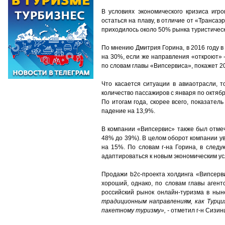
В условиях экономического кризиса игр
остаться на плаву, в отличие от «Трансаэ
приходилось около 50% рынка туристическ
По мнению Дмитрия Горина, в 2016 году в
на 30%, если же направления «откроют» 
по словам главы «Випсервиса», покажет 20
Что касается ситуации в авиаотрасли,
количество пассажиров с января по октябрь
По итогам года, скорее всего, показате
падение на 13,9%.
В компании «Випсервис» также был отмеч
48% до 39%). В целом оборот компании у
на 15%. По словам г-на Горина, в следу
адаптироваться к новым экономическим ус
Продажи b2c-проекта холдинга «Випсерви
хороший, однако, по словам главы агент
российский рынок онлайн-туризма в нын
традиционным направлениям, как Турци
пакетному туризму», -
отметил г-н Сизин