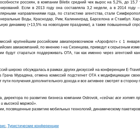
обности россиян, в компании Biletix средний чек вырос на 5,2%, до 15,7 
ирований. Если в 2013 году она составляла 3,2 недели, а в 2014 году – 
лярными направлениями года, по статистике агентства, стали Симферополь
Минеральные Воды, Краснодар, Рим, Калининград, Барселона и Стамбул. Ха
ьную динамику (+13,5% на новогодние праздники), а также повышенный спр
омиссий крупнейшим российским авиаперевозчиком «Аэрофлот» с 1 января
ийских авиакомпаний, по мнению г-на Сизинцева, приведут к серьезным изм
нии будут стараться поддерживать ОТА, так как именно через агентский ка
ссий широко обсуждалась в рамках других дискуссий на конференции E-Travel
s Грача Мурадяна, отмена комиссий подстегнет ОТА к модифицикации своег
т пути получения дополнительного дохода и все активнее смотрят в сторон
а, директора по развитию бизнеса компании Ostrovok,
«сейчас все хотят п
 и высокой маржой».
сии, посвященные развитию мобильных технологий, динамическому пакетиров
зис
,
Туристические конференции