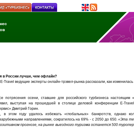
нес
ов
я в России лучше, чем офлайн?
-Travel ведущие эксперты онлайн-трэвел-рынка рассказали, как изменилась
се потрясения осени, ставшие для российского турбизнеса настоящим «с
аявил, выступая на прошедшей в столице деловой конференции E-Travel
ервис» Дмитрий Горин.
, в этом году удалось избежать «глобальных» банкротств, однако кол
арубежными направлениями, сократилось на 69% - с 2050 до 650.
«Эта те
 позитивном прогнозе, на рынке выездного туризма останется 500 туропе