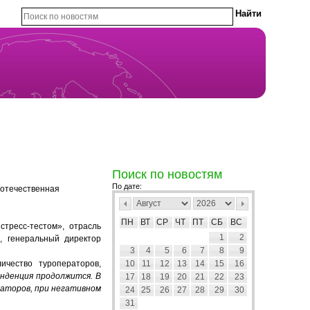
Поиск по новостям
По дате:
 отечественная
ПН
ВТ
СР
ЧТ
ПТ
СБ
ВС
тресс-тестом», отрасль
1
2
, генеральный директор
3
4
5
6
7
8
9
ичество туроператоров,
10
11
12
13
14
15
16
нденция продолжится. В
17
18
19
20
21
22
23
раторов, при негативном
24
25
26
27
28
29
30
31