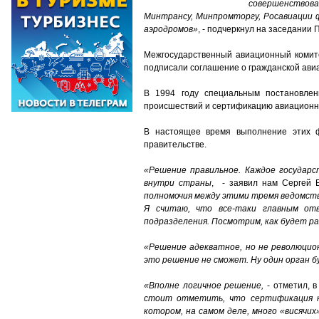
совершенствова
Минтрансу, Минпромторгу, Росавиации 
аэродромов»
, - подчеркнул на заседании
Межгосударственный авиационный комите
подписали соглашение о гражданской ави
В 1994 году специальным постановлен
происшествий и сертификацию авиационно
В настоящее время выполнение этих ф
правительстве.
«Решение правильное. Каждое государс
внутри страны
, - заявил нам Сергей Б
полномочия между этими тремя ведомст
Я считаю, что все-таки главным от
подразделения. Посмотрим, как будет р
«Решение адекватное, но не революцио
это решение не сможет. Ну один орган 
«Вполне логичное решение,
- отметил, в
стоит отметить, что сертификация н
котором, на самом деле, много «висячи