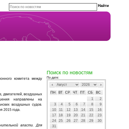
Поиск по новостям
По дате:
ионного комитета между
ПН
ВТ
СР
ЧТ
ПТ
СБ
ВС
в, двигателей, воздушных
1
2
ешения направлены на
3
4
5
6
7
8
9
нских воздушных судов.
я 2015 года.
10
11
12
13
14
15
16
17
18
19
20
21
22
23
24
25
26
27
28
29
30
нительной власти. Для
31