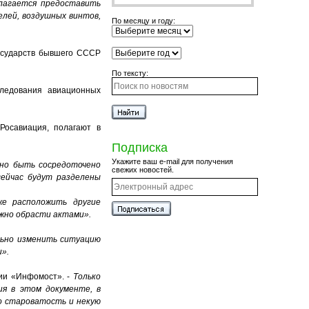
длагается предоставить
лей, воздушных винтов,
По месяцу и году:
государств бывшего СССР
По тексту:
ледования авиационных
Росавиация, полагают в
Подписка
Укажите ваш e-mail для получения
жно быть сосредоточено
свежих новостей.
сейчас будут разделены
е расположить другие
лжно обрасти актами».
льно изменить ситуацию
».
нии «Инфомост». -
Только
я в этом документе, в
го староватость и некую