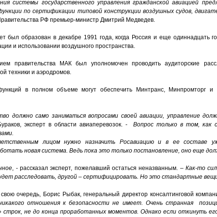
ния системы государственного управления гражданской авиацией пре
функции по сертификации типовой конструкции воздушных судов, двигате
 Правительства РФ премьер-министр Дмитрий Медведев.
т был образован в декабре 1991 года, когда Россия и еще одиннадцать 
ации и использовании воздушного пространства.
ием правительства МАК был уполномочен проводить аудиторские расс
й техники и аэродромов.
ункций в полном объеме могут обеспечить Минтранс, Минпромторг и 
тво должно само заниматься вопросами своей авиации, управление дол
ураков, эксперт в области авиаперевозок. -
Вопрос только в том, как 
вами.
ветственным лицом нужно назначить Росавиацию и в ее составе уж
аботать новая система. Ведь пока это только постановление, оно еще до
нное
, - рассказал эксперт, пожелавший остаться неназванным. –
Как-то си
будет расследовать, другой – сертифицировать. Но это стандартные вещи
 свою очередь, Борис Рыбак, генеральный директор консалтинговой компа
икакого отношения к безопасности не имеет. Очень странная позици
х» строк, не до конца проработанных моментов. Однако если откинуть е