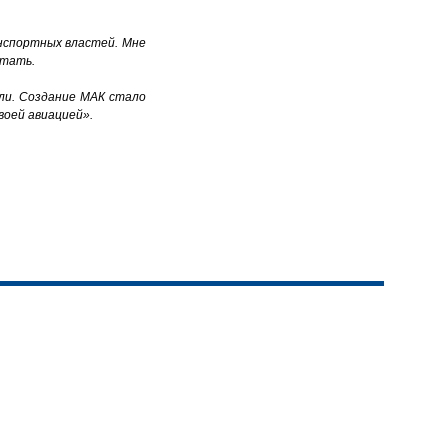
анспортных властей. Мне
отать.
ыли. Создание МАК стало
воей авиацией».