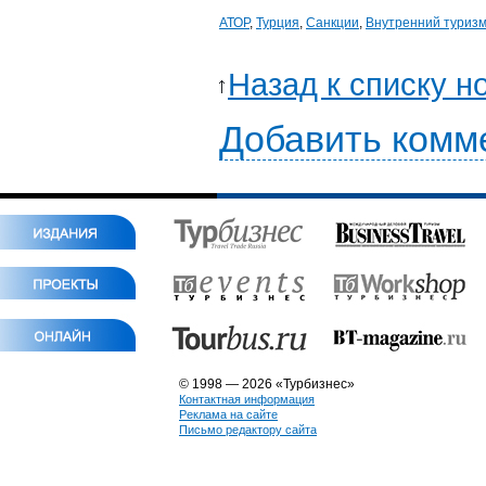
АТОР
,
Турция
,
Санкции
,
Внутренний туриз
Назад к списку н
Добавить комм
© 1998 — 2026 «Турбизнес»
Контактная информация
Реклама на сайте
Письмо редактору сайта