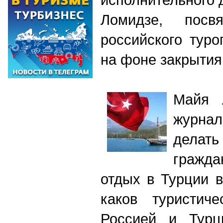
Ломидзе, посв
российского туро
на фоне закрытия
Майя 
журна
дела
гражда
отдых в Турции 
каков туристич
Россией и Турц