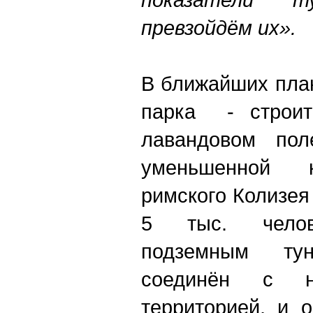
превзойдём их».
В ближайших пла
парка - строит
лавандовом по
уменьшенной к
римского Колизея
5 тыс. челов
подземным ту
соединён с н
территорией, и 