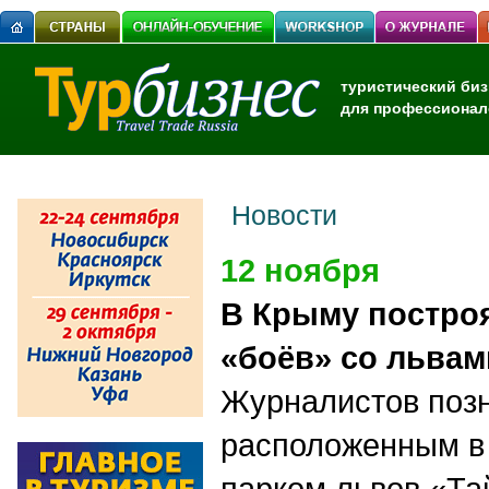
туристический биз
для профессионал
Новости
12 ноября
В Крыму построя
«боёв» со львам
Журналистов поз
расположенным в
парком львов «Тай