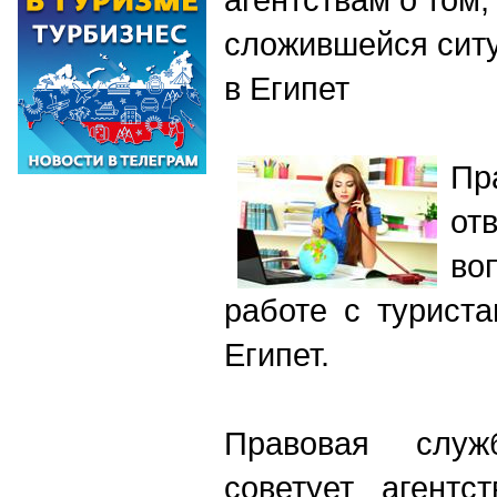
сложившейся сит
в Египет
Пр
от
во
работе с турист
Египет.
Правовая слу
советует агентс