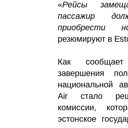
«
Рейсы замещ
пассажир до
приобрести н
резюмируют в Esto
Как сообщает
завершения пол
национальной ав
Air стало реш
комиссии, кото
эстонское госуд