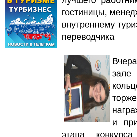
гостиницы, менед
внутреннему тури
переводчика
Вчер
зале
кол
торже
нагр
и пр
этапа конкурса