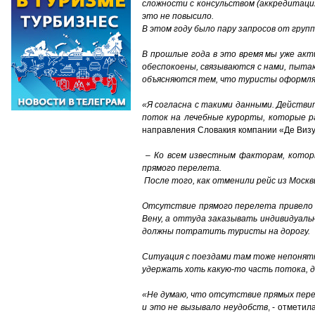
сложности с консульством (аккредитация
это не повысило.
В этом году было пару запросов от групп,
В
прошлые года в это время мы уже акт
обеспокоены, связываются с нами, пытаю
объясняются тем, что туристы оформля
«Я согласна с такими данными. Действи
поток на лечебные курорты, которые р
направления Словакия компании «Де Визу
–
Ко всем известным факторам, котор
прямого перелета.
После того, как отменили рейс из Москв
Отсутствие прямого перелета привело 
Вену, а оттуда заказывать индивидуальн
должны потратить туристы на дорогу.
Ситуация с поездами там тоже непонятн
удержать хоть какую-то часть потока
«Не думаю, что отсутствие прямых перел
и это не вызывало неудобств
, - отмети