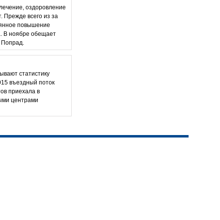
лечение, оздоровление
. Прежде всего из за
тоянное повышение
а. В ноябре обещает
- Попрад.
ывают статистику
015 въездный поток
тов приехала в
выми центрами