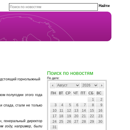
Поиск по новостям
По дате:
редстоящий горнолыжный
ПН
ВТ
СР
ЧТ
ПТ
СБ
ВС
ом полугодии этого года
1
2
3
4
5
6
7
8
9
и спада, стали не только
10
11
12
13
14
15
16
17
18
19
20
21
22
23
, генеральный директор
24
25
26
27
28
29
30
м году, например, были
31