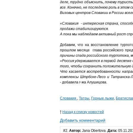
деле, трудно объяснить, почему туристы
все. Конечно, не последнюю роль в этом с
Визовых центров Словакии в России всег
«Словакия - интересная страна, спосо
продажи стабилизируются.
А пока мы наблюдаем активный рост спро
Добавим, что на восстановление турпот
прошлом месяце глава российского пред
причины спада российского турпотока, м
«Россия удерживается в первой десятке
того, чтобы сохранить положительную д
Что касается востребованности напра
комплексы Штрбске-Лесо и Татранска-Л
-
добавила г-жа Алушицова.
Словакия
,
Татры
,
Горные лыжи
,
Братисла
Назад к списку новостей
Добавить комментарий
#2.
Автор:
Jana Obertova.
Дата:
05.11.20