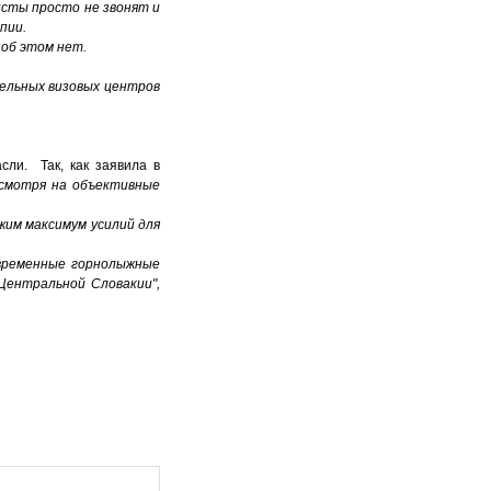
исты просто не звонят и
пии.
 об этом нет.
ельных визовых центров
сли. Так, как заявила в
смотря на объективные
жим максимум усилий для
овременные горнолыжные
Центральной Словакии",