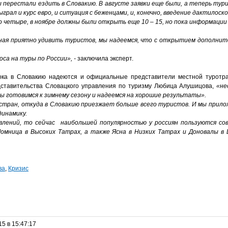
 перестали ездить в Словакию. В августе заявки еще были, а теперь тур
ыграл и курс евро, и ситуация с беженцами, и, конечно, введение дактилоско
о четыре, в ноябре должны были открыть еще 10 – 15, но пока информации
бная приятно удивить туристов, мы надеемся, что с открытием дополнит
са на туры по России», -
заключила эксперт.
ока в Словакию надеются и официальные представители местной туротра
ставительства Словацкого управления по туризму Любица Алушицова,
«не
ы готовимся к зимнему сезону и надеемся на хорошие результаты».
 стран, откуда в Словакию приезжает больше всего туристов. И мы прило
инамику.
влений, то сейчас наибольшей популярностью у россиян пользуются с
омница в Высоких Татрах, а также Ясна в Низких Татрах и Доновалы в 
ва
,
Кризис
15 в 15:47:17