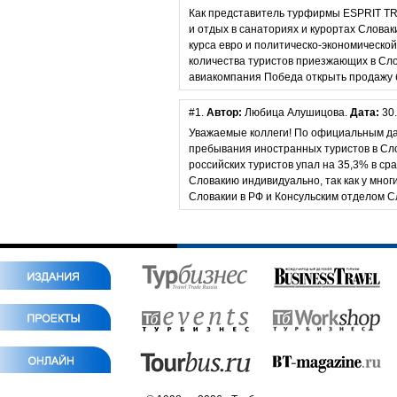
Как представитель турфирмы ESPRIT T
и отдых в санаториях и курортах Словаки
курса евро и политическо-экономическо
количества туристов приезжающих в Сло
авиакомпания Победа открыть продажу би
#1.
Автор:
Любица Алушицова.
Дата:
30.
Уважаемые коллеги! По официальным да
пребывания иностранных туристов в Сло
российских туристов упал на 35,3% в ср
Словакию индивидуально, так как у мног
Словакии в РФ и Консульским отделом С