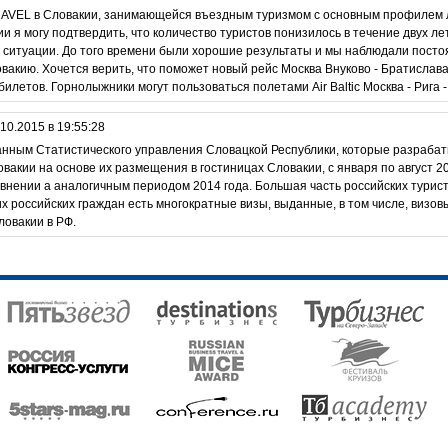
RAVEL в Словакии, занимающейся въездным туризмом с основным профилем 
и я могу подтвердить, что количество туристов понизилось в течение двух лет
й ситуации. До того времени были хорошие результаты и мы наблюдали пос
вакию. Хочется верить, что поможет новый рейс Москва Внуково - Братислав
летов. Горнолыжники могут пользоваться полетами Air Baltic Москва - Рига 
10.2015 в 19:55:28
нным Статистического управления Словацкой Республики, которые разрабат
вакии на основе их размещения в гостиницах Словакии, с января по август 2
авнении а аналогичным периодом 2014 года. Большая часть российских турис
их российских граждан есть многократные визы, выданные, в том числе, визо
ловакии в РФ.