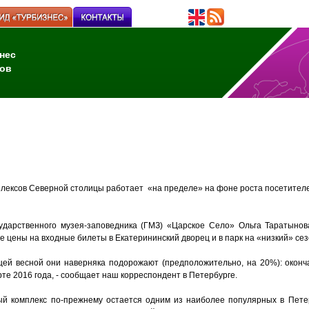
нес
ов
лексов Северной столицы работает «на пределе» на фоне роста посетителе
ударственного музея-заповедника (ГМЗ) «Царское Село» Ольга Таратынов
 цены на входные билеты в Екатерининский дворец и в парк на «низкий» сез
щей весной они наверняка подорожают (предположительно, на 20%): окон
рте 2016 года, - сообщает наш корреспондент в Петербурге.
ый комплекс по-прежнему остается одним из наиболее популярных в Пете