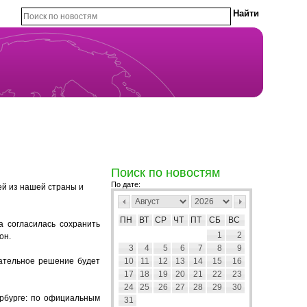
Поиск по новостям
По дате:
й из нашей страны и
ПН
ВТ
СР
ЧТ
ПТ
СБ
ВС
а согласилась сохранить
1
2
он.
3
4
5
6
7
8
9
чательное решение будет
10
11
12
13
14
15
16
17
18
19
20
21
22
23
24
25
26
27
28
29
30
рбурге: по официальным
31