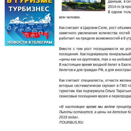
данным, в се
2014-го (в п
В одном толь
млн человек.
Как считают в Царском Селе, рост объемо
заметного увеличения количества гостей
работает на пределе возможностей в 8 утр
Вместе с тем рост посещаемости не ус
посещения. Как подчеркнула генеральный
«цены как на групповое, так и на инди
В настоящее время входной билет в Екатер
билетов и для граждан РФ, и для иностран
Как считают специалисты, отчасти жела
которые систематически скупают в ГМЗ «
туристам. Как подчеркнула Ольга Тараты
сеансовые посещения музея и перепродав
«
В настоящее время мы ведем процеду
Льготы останутся, а цены на детские б
2016 года».
/
TOURBUS.RU