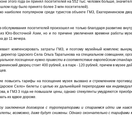
зоне этого года он принял посетителей на 552 тыс. человек больше, значите
рошлом году было принято более 3 млн посетителей).
ко наиболее популярном среди туристов объекте ГМЗ, Екатерининском дво
в обслуживания посетителей произошел не только благодаря развитию внутр
 из Юго-Восточной Азии, но и по причине увеличения времени работы музе
а до 11 вечера.
певает компенсировать затраты ГМЗ, и поэтому музейный комплекс вынуж
 директор Царского Села Ольга Таратынова на специальном совещании, орг
видуальное посещение нужно привести в соответствие европейским станда
ининский дворец стоит 400 рублей, а в парк - 120 рублей, причем в музее де
цев.
ние повысить тарифы на посещение музея вызвано и стремлением противод
Царское Село» билеты с целью их дальнейшей перепродажи как индивидуал
нова, в ГМЗ 3 года не повышали цены, однако спекулянты умудряются приоб
ать их вдвое дороже.
ру заключения договоров с туроператорами и стараемся идти им навс
илеты, возможно, даже будут снижены. Однако окончательно с тарифами