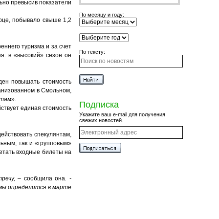
льно превысив показатели
По месяцу и году:
рце, побывало свыше 1,2
еннего туризма и за счет
По тексту:
я: в «высокий» сезон он
ден повышать стоимость
анизованном в Смольном,
ртам
».
Подписка
йствует единая стоимость
Укажите ваш e-mail для получения
свежих новостей.
ействовать спекулянтам,
ьным, так и «групповым»
ретать входные билеты на
тречу,
– сообщила она
. -
 мы определится в марте