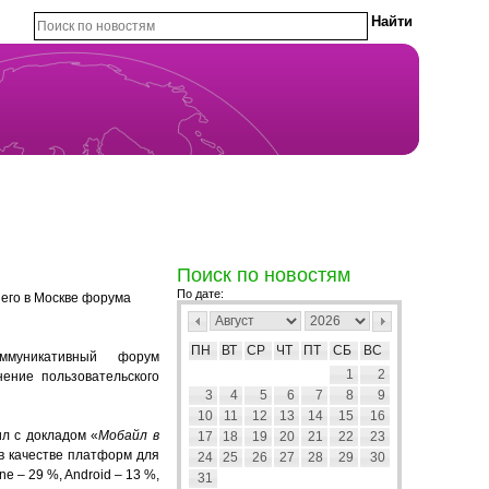
Поиск по новостям
По дате:
его в Москве форума
ПН
ВТ
СР
ЧТ
ПТ
СБ
ВС
муникативный форум
1
2
нение пользовательского
3
4
5
6
7
8
9
10
11
12
13
14
15
16
ил с докладом «
Мобайл в
17
18
19
20
21
22
23
в качестве платформ для
24
25
26
27
28
29
30
 – 29 %, Android – 13 %,
31