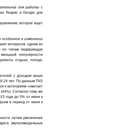
аркетинга для работы с
ах Яндекс и Google для
правлению, которое ищет
 и особенное в изменении
vel интересов: одним из
ов по типам лидирующую
е меньшей популярности
арианты отдыха, погода,
ователей с доходом выше
8-24 лет.
По данным TNS
ся к категориям «хватает
 (44%). Согласно тому же
015 года до 5% от июня к
одъем в период от июня к
ьности путем увеличения
дукта (мультимодальные