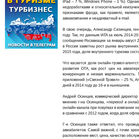
iPad – 7 %, Windows Phone – 1 %). Одна
недоработками и относительной неизученно
признаками фрода, как правило, являют
авиакомпании и неадекватный e-mail.
В свою очередь, Александр Сизинцев, ген
году. Так, по данным IATA за июль 2014-20
сообщению Росавиации за январь-август 20
в России заметны рост рынка внутренних
2015 года, доля внутреннего туризма соста
Что касается доли онлайн-трэвел-агентс
развития ОТА, как рост цен на авиапере
конкуренция и низкая маржинальность.
приложений («Связной Трэвел» – 25 %, Any
дней в 2014 году до 16-и в нынешнем.
Андрей Осинцев, коммерческий директор
мнению г-на Осинцева, «
переход в онла
онлайн-канала при покупках в компании н
в сравнении с 2012 годом, когда доля офл
Г-н Осинцев также отметил, что провед
авиабилетов. Самой важной, с точки зре
расположение мест, цена, качество обслу