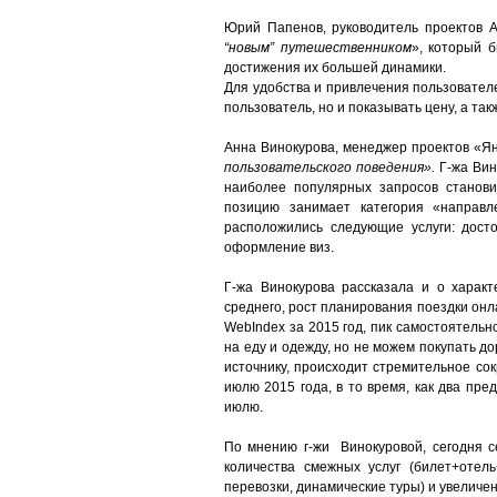
Юрий Папенов, руководитель проектов Art
“новым” путешественником
», который 
достижения их большей динамики.
Для удобства и привлечения пользовател
пользователь, но и показывать цену, а та
Анна Винокурова, менеджер проектов «Я
пользовательского поведения».
Г-жа Вин
наиболее популярных запросов станови
позицию занимает категория «направл
расположились следующие услуги: досто
оформление виз.
Г-жа Винокурова рассказала и о характ
среднего, рост планирования поездки oнл
WebIndex за 2015 год, пик самостоятельн
на еду и одежду, но не можем покупать до
источнику, происходит стремительное со
июлю 2015 года, в то время, как два пр
июлю.
По мнению г-жи Винокуровой, сегодня с
количества смежных услуг (билет+отел
перевозки, динамические туры) и увеличе