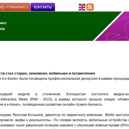
нес
ов
ств стал старше, экономнее, мобильнее и патриотичнее
 в e-travel» была посвящена профессиональная дискуссия в рамках прошедш
увшей неделе в столичном Эспоцентре состоялся медиа-ком
 Interactive Week (RIW - 2015), в рамках которого прошла секция «Изме
е в e-travel», посвященная развитию онлайн-трэвел-бизнеса.
форума Ярослав Котышев, директор по маркетингу компании Biletix выступ
трэвеле: мифы и реальность».
По словам эксперта, мобильные устройства 
занимают ныне уверенную позицию наравне с обычными компьютерами (iPhone