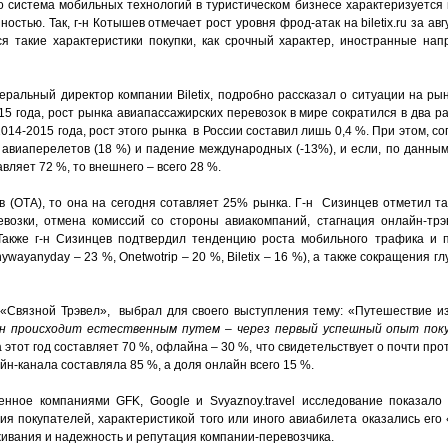
ко система мобильных технологий в туристическом бизнесе характеризуется
стью. Так, г-н Котышев отмечает рост уровня фрод-атак на biletix.ru за авг
ся такие характеристики покупки, как срочный характер, иностранные на
еральный директор компании Biletix, подробно рассказал о ситуации на ры
15 года, рост рынка авиапассажирских перевозок в мире сократился в два раз
14-2015 года, рост этого рынка в России составил лишь 0,4 %. При этом, сог
 авиаперелетов (18 %) и падение международных (-13%), и если, по данным
вляет 72 %, то внешнего – всего 28 %.
тв (ОТА), то она на сегодня сотавляет 25% рынка. Г-н Сизинцев отметил т
возки, отмена комиссий со стороны авиакомпаний, стагнация онлайн-трэв
 Также г-н Сизинцев подтвердил тенденцию роста мобильного трафика и 
wayanyday – 23 %, Onetwotrip – 20 %, Biletix – 16 %), а также сокращения г
 «Связной Трэвел», выбрал для своего выступления тему: «Путешествие и
йн происходит естественным путем – через первый успешный опыт пок
а этот год составляет 70 %, офлайна – 30 %, что свидетельствует о почти п
айн-канала составляла 85 %, а доля онлайн всего 15 %.
енное компаниями GFK, Google и Svyaznoy.travel исследование показал
ния покупателей, характеристикой того или иного авиабилета оказались ег
живания и надежность и репутация компании-перевозчика.