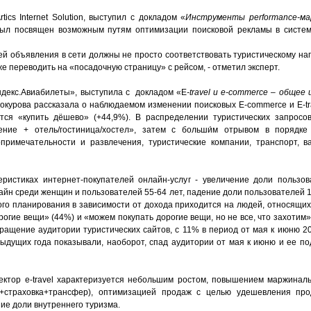
ics Internet Solution, выступил с докладом «
Инструменты
performance
-м
был посвящен возможным путям оптимизации поисковой рекламы в систем
ей объявления в сети должны не просто соответствовать туристическому на
кже переводить на «посадочную страницу» с рейсом, - отметил эксперт.
ндекс.Авиабилеты», выступила с докладом «E
-travel и e-commerce – общее
окурова рассказала о наблюдаемом изменении поисковых E-commerce и E-tra
тся «купить дёшево» (+44,9%). В распределении туристических запрос
ение + отель/гостиница/хостел», затем с больши́м отрывом в порядк
примечательности и развлечения, туристические компании, транспорт, в
еристиках интернет-покупателей онлайн-услуг - увеличение доли польз
айн среди женщин и пользователей 55-64 лет, падение доли пользователей 1
ого планирования в зависимости от дохода приходится на людей, относящих
рогие вещи» (44%) и «можем покупать дорогие вещи, но не все, что захотим»
кращение аудитории туристических сайтов, с 11% в период от мая к июню 2
едыдущих года показывали, наоборот, спад аудитории от мая к июню и ее п
ектор е-travel характеризуется небольшим ростом, повышением маржинал
ь+страховка+трансфер), оптимизацией продаж с целью удешевления про
ние доли внутреннего туризма.