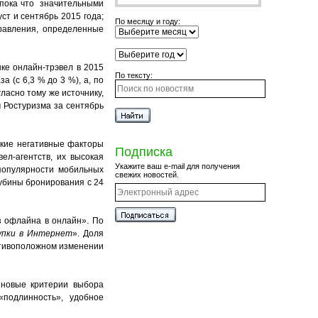
 пока что значительными
уст и сентябрь 2015 года;
По месяцу и году:
правления, определенные
нке онлайн-трэвел в 2015
По тексту:
а (с 6,3 % до 3 %), а, по
ласно тому же источнику,
 Ростуризма за сентябрь
акие негативные факторы
Подписка
ел-агентств, их высокая
Укажите ваш e-mail для получения
популярности мобильных
свежих новостей.
лубины бронирования с 24
з офлайна в онлайн». По
упки в Интернет
». Доля
ротивоположном изменении
о новые критерии выбора
о «подлинность», удобное