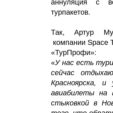
аннуляция с во
турпакетов.
Так, Артур Мур
компании Space T
«ТурПрофи»:
«
У нас есть тур
сейчас отдыха
Красноярска, и
авиабилеты на 
стыковкой в Нов
того, что обрат