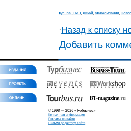
flydubai
,
ОАЭ
,
Дубай
,
Авиакомпании
,
Новос
Назад к списку н
Добавить комм
© 1998 — 2026 «Турбизнес»
Контактная информация
Реклама на сайте
Письмо редактору сайта