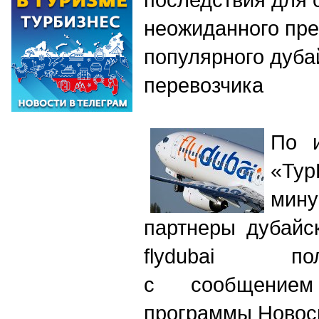
неожиданного пр
популярного дуба
перевозчика
По 
«Т
мин
партнеры дубайс
flydubai п
с сообщением
программы Новос