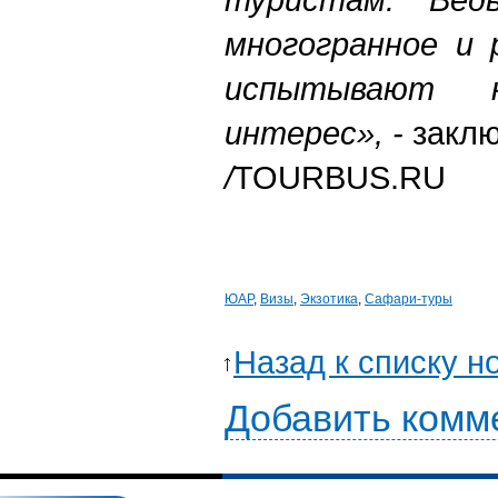
многогранное и 
испытывают 
интерес», -
заклю
/
TOURBUS.RU
ЮАР
,
Визы
,
Экзотика
,
Сафари-туры
Назад к списку н
Добавить комм