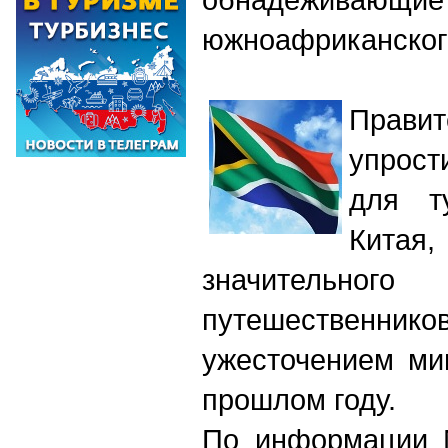
южноафриканског
Правит
упрос
для т
Кита
значительног
путешественн
ужесточением ми
прошлом году.
По информации 