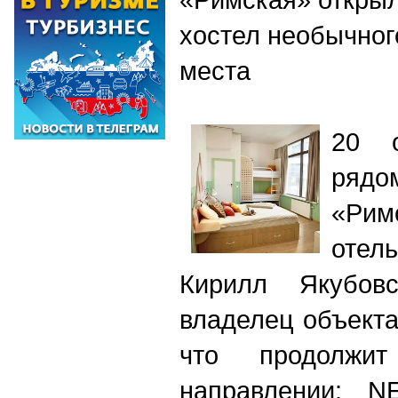
хостел необычног
места
20 о
рядо
«Ри
отел
Кирилл Якубовс
владелец объекта
что продолжи
направлении: NE