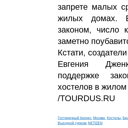
запрете малых с
жилых домах. Е
законом, число 
заметно поубавит
Кстати, создатели
Евгения Дже
поддержке закон
хостелов в жилом
/TOURDUS.RU
Гостиничный бизнес
,
Москва
,
Хостелы
,
Бю
Въездной туризм
,
NETIZEN