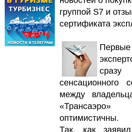
группой S7 и отзы
сертификата эксп
Перв
экспе
сразу
сенсационного 
между владельц
«Трансаэро» 
оптимистичны.
Так, как заяви