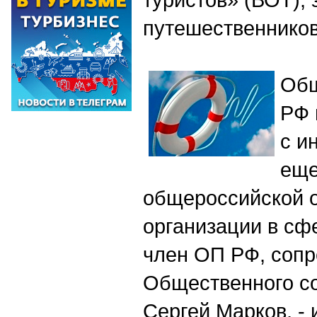
путешественнико
Общ
РФ 
с и
еще
общероссийской 
организации в сф
член ОП РФ, сопр
Общественного со
Сергей Марков, -