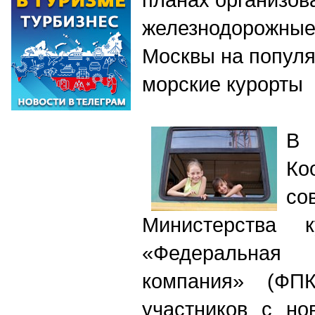
железнодорожные
Москвы на попул
морские курорты
В
Ко
со
Министерства
«Федеральна
компания» (ФПК
участников с но