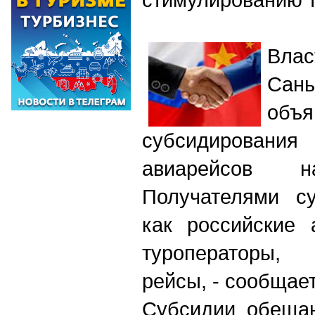
Влас
Сан
объ
субсидирован
авиарейсов 
Получателями су
как российские 
туроператоры,
рейсы, - сообщае
Субсидии обеща