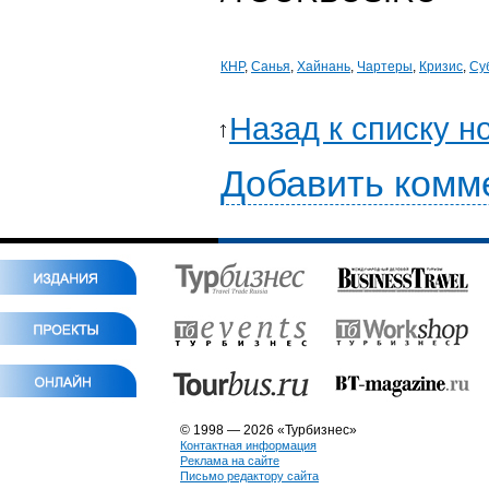
КНР
,
Санья
,
Хайнань
,
Чартеры
,
Кризис
,
Су
Назад к списку н
Добавить комм
© 1998 — 2026 «Турбизнес»
Контактная информация
Реклама на сайте
Письмо редактору сайта