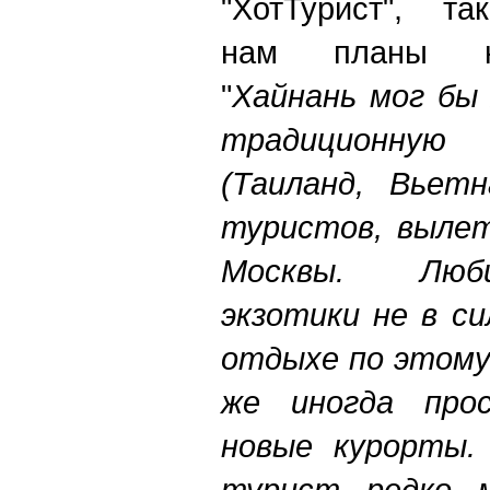
"ХотТурист", та
нам планы ки
"
Хайнань мог бы
традиционную 
(Таиланд, Вьетн
туристов, выле
Москвы. Люб
экзотики не в с
отдыхе по этому
же иногда про
новые курорты.
турист редко м