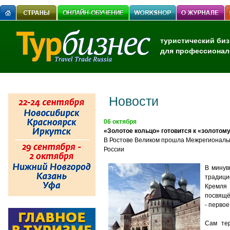
туристический биз
для профессионал
Новости
06 октября
«Золотое кольцо» готовится к «золото
В Ростове Великом прошла Межрегиональн
России
В минув
традици
Кремля 
посвящё
- перво
Сам тер