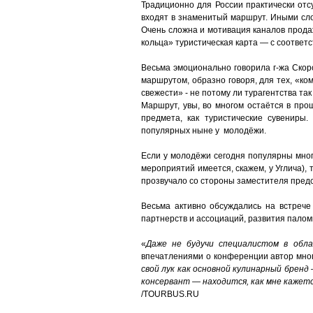
Традиционно для России практически отс
входят в знаменитый маршрут. Иными слов
Очень сложна и мотивация каналов продаж
кольца» туристическая карта — с соответс
Весьма эмоционально говорила г-жа Скоро
маршрутом, образно говоря, для тех, «ком
свежести» - не потому ли турагентства та
Маршрут, увы, во многом остаётся в про
предмета, как туристические сувениры.
популярных ныне у молодёжи.
Если у молодёжи сегодня популярны мног
мероприятий имеется, скажем, у Углича),
прозвучало со стороны заместителя предсе
Весьма активно обсуждались на встрече
партнерств и ассоциаций, развития паломн
«
Даже не будучи специалистом в обла
впечатлениями о конференции автор мног
свой лук как основной кулинарный бренд 
консервант — находится, как мне кажетс
/TOURBUS.RU