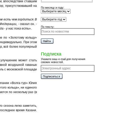
м, впоследствии ставшим
ор, присутствовавший на
По месяцу и году:
ам есть чем гордиться. В
Федерации, -
сказал он. -
По тексту:
а - у нас пока есть
».
ие по «Золотому кольцу»
 индивидуально. При этом
ер, всё более популярный
Подписка
Укажите ваш e-mail для получения
 улучшению может стать
свежих новостей.
авной воздушной гаванью
ль с московской площади
мпании «Волга-тур» Юлия
того кольца», ни единого
ются по нескольку раз (в
о сезона легко заметить,
 последнее время Казани.