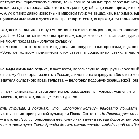
утствуют как туристические связи, так и самые обычные транспортные межд
ами, из одного города «Золотого кольца» в другой чаще всего приходится 
. А уж о таких давно известных в мировом туризме вещах, как, например, ед
твующими льготами в музеях и на транспорте, сегодня приходится только меч
ходова и о том, что в канун 50-летия «Золотого кольца» оно, по странному
у за 50». Считается по многим причинам, среди которых, в частности, турис
к не любят продавать «Золотое кольцо»?
шлом веке — это касается и содержания экскурсионных программ, и даже 
 «Золотое кольцо» практически отсутствует в социальных сетях, в частн
ие виды активного отдыха, в частности, велосипедные маршруты (полезный
 то почему бы не организовать в России, а именно на маршруте «Золотого к
дателя областного правительства — велогонку, подобную французской Tour de 
 и пути активизации стратегий импортзамещения в туризме, усиления в 
ического, пешеходного и детского туризма.
сти туризма, я понимаю, что «Золотому кольцу» рановато почивать 
их книг по истории русской кулинарии Павел Сюткин. -
Но Ростов, уже не 
— а лук на Руси использовался не только как замена весьма дорогих импор
я на верном пути. Такие бренды должен иметь сегодня любой город на «З