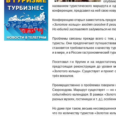
опублик
названием туристического маршрута и од
конференции, предсавил на ней свою новую
Конференцию открыл заместитель предсе
«Золотое кольцо» входят сегодня 8 рег
Но юбилей заставляет задуматься не толь
Проблемы связаны прежде всего с тем, 
туристы. Они предпочитают путешествоват
становятся требовательнее к качеству т
и в мире, и в России гастрономический тур
Посетовал г-н Крупин и на недостаточ
предстоящая реконструкция до уровня м
«Золотого кольца». Существует и проект
трёх вокзалов.
Преимущественно о проблемах говорили и
Скороходова. Маршрут существует — но не
событийного календаря. В рамках «Золото
разных музеях, гостиницах и т. д.), особ
Но даже при таком, весьма несовершенном
что по количеству туристов «Золотое кол