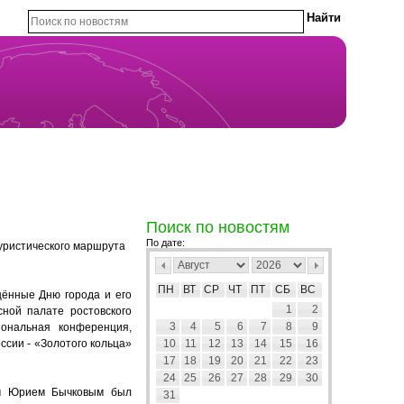
Поиск по новостям
По дате:
уристического маршрута
ПН
ВТ
СР
ЧТ
ПТ
СБ
ВС
ённые Дню города и его
1
2
ной палате ростовского
3
4
5
6
7
8
9
ональная конференция,
ссии - «Золотого кольца»
10
11
12
13
14
15
16
17
18
19
20
21
22
23
24
25
26
27
28
29
30
ом Юрием Бычковым был
31