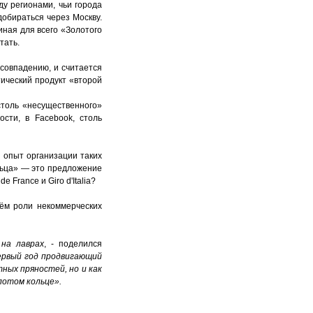
у регионами, чьи города
добираться через Москву.
иная для всего «Золотого
тать.
 совпадению, и считается
тический продукт «второй
столь «несущественного»
ости, в Facebook, столь
 опыт организации таких
ольца» — это предложение
France и Giro d'Italia?
нём роли некоммерческих
на лаврах
, - поделился
первый год продвигающий
тных пряностей, но и как
олотом кольце»
.