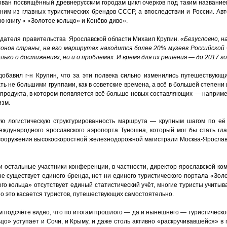
ован посвящённый древнерусским городам цикл очерков под таким название
ним из главных туристических брендов СССР, а впоследствии и России. Авт
 книгу « «Золотое кольцо» и Конёво диво».
дателя правительства Ярославской области Михаил Крупин. «
Безусловно, н
ионов страны, на его маршрутах находится более 20% музеев Российской 
ко о достижениях, но и о проблемах. И время для их решения — до 2017 год
добавил г-н Крупин, что за эти полвека сильно изменились путешествующ
ь не большими группами, как в советские времена, а всё в большей степени
урпродукта, в котором появляется всё больше новых составляющих — наприм
изм.
ную логистическую структурированность маршрута — крупным шагом по её
еждународного ярославского аэропорта Туношна, который мог бы стать гл
 сооружения высокоскоростной железнодорожной магистрали Москва-Ярослав
 остальные участники конференции, в частности, директор ярославской ко
 существует единого бренда, нет ни единого туристического портала «Золо
го кольца» отсутствует единый статистический учёт, многие туристы учитыва
енно это касается туристов, путешествующих самостоятельно.
 подсчёте видно, что по итогам прошлого — да и нынешнего — туристическог
ьцо» уступает и Сочи, и Крыму, и даже столь активно «раскручивавшейся» в