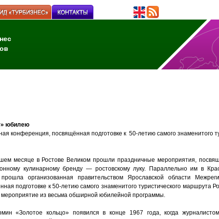
нес
ов
му» юбилею
ая конференция, посвящённая подготовке к 50-летию самого знаменитого т
шем месяце в Ростове Великом прошли праздничные мероприятия, посвящ
онному кулинарному бренду — ростовскому луку. Параллельно им в Крас
прошла организованная правительством Ярославской области Межреги
нная подготовке к 50-летию самого знаменитого туристического маршрута Ро
е мероприятие из весьма обширной юбилейной программы.
мин «Золотое кольцо» появился в конце 1967 года, когда журналист