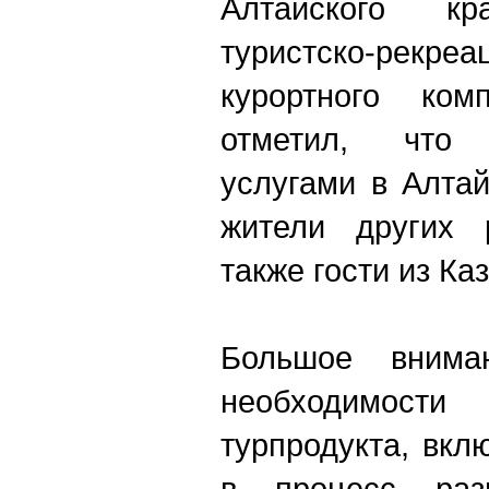
Алтайского к
туристско-рекреа
курортного ком
отметил, что
услугами в Алта
жители других 
также гости из Ка
Большое внима
необходимос
турпродукта, вкл
в процесс разв