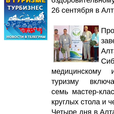
26 сентября в Ал
Про
за
А
Си
медицинскому и
туризму включа
семь мастер-клас
круглых стола и ч
Четыре дня в Алт