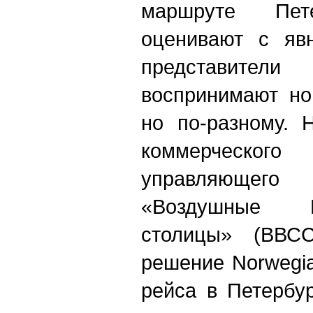
маршруте Пе
оценивают с яв
представит
воспринимают но
но по-разному. 
коммерческ
управляющего
«Воздушные 
столицы» (ВВСС
решение Norwegian
рейса в Петербур