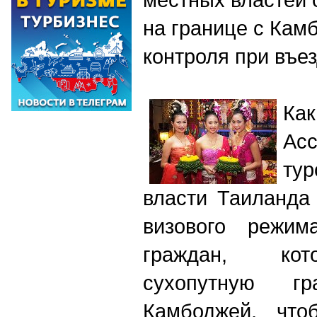
на границе с Кам
контроля при въез
К
Ас
ту
власти Таиланда
визового режим
граждан, кот
сухопутную г
Камбоджей, что