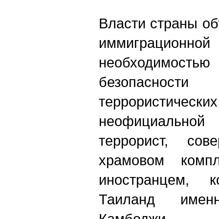
Власти страны о
иммиграцио
необходимост
безопасности
террористических
неофициальн
террорист, со
храмовом комп
иностранцем, 
Таиланд имен
Камбоджи.