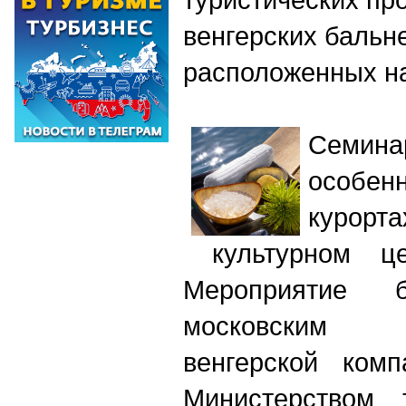
венгерских бальн
расположенных на
Семин
особен
курорт
культурном це
Мероприятие б
московским пр
венгерской комп
Министерством 