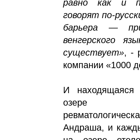
равно как и пе
говорят по-русск
барьера — пр
венгерского яз
существует»
, -
компании «1000 д
И находящаяся 
озере гос
ревматологич
Андраша, и кажд
на озере отел