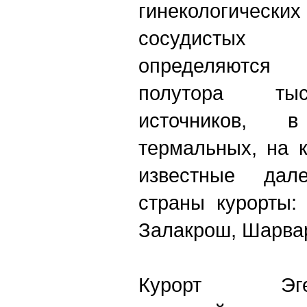
гинекологиче
сосудистых
определяются
полутора ты
источников, 
термальных, на 
известные дал
страны курорты:
Залакрош, Шарвар
Курорт Эгер