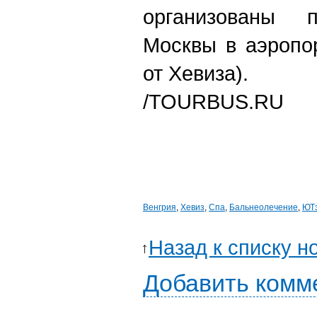
организованы
Москвы в аэропо
от Хевиза).
/TOURBUS.RU
Венгрия
,
Хевиз
,
Спа
,
Бальнеолечение
,
ЮТ
Назад к списку н
Добавить комм