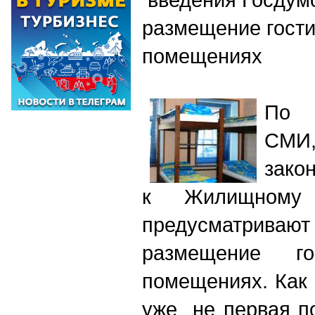
размещение гости
помещениях
По 
СМИ,
зако
к Жилищному 
предусматри
размещение г
помещениях. Как
уже не первая п