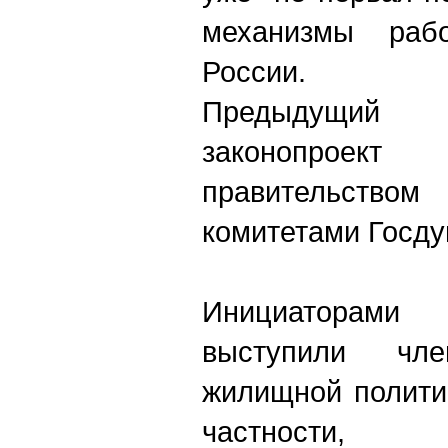
механизмы раб
России.
Предыдущий
законопроек
правительств
комитетами Госду
Инициаторам
выступили чл
жилищной полити
частнос