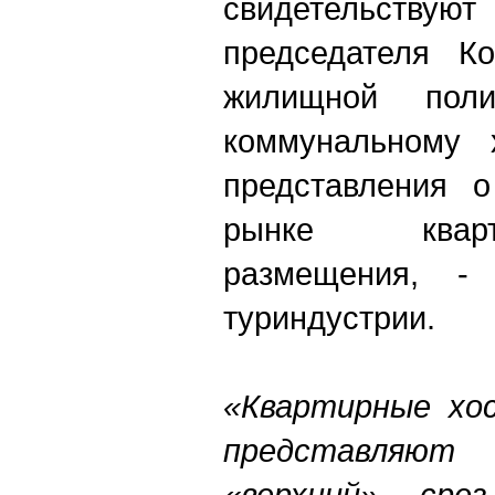
свидетельствую
председателя К
жилищной пол
коммунальному х
представления 
рынке квар
размещения, -
туриндустрии.
«Квартирные хо
представляю
«верхний» сре