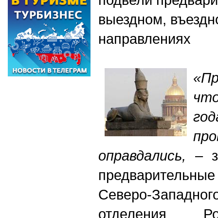
выездном, въездн
направлениях
«Пр
что
г
пр
оправдались,
– за
предварительны
Северо-Западн
отделения Ро