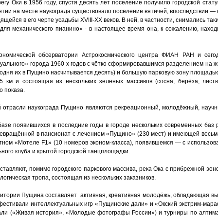
у Оки в 1956 году, спустя десять лет поселение получило городской стату
тии на месте наукограда существовало поселение вятичей, впоследствии — 
ящейся в его черте усадьбы XVIII-XX веков. В ней, в частности, снимались та
ля механического пианино» - в настоящее время она, к сожалению, наход
ономической обсерватории Астрокосмического центра ФИАН РАН и сего
уального» города 1960-х годов с чётко сформировавшимся разделением на ж
годня их в Пущино насчитывается десять) и большую парковую зону площадью
 км и состоящая из нескольких зелёных массивов (сосна, берёза, листв
о показа.
 отрасли наукограда Пущино являются рекреационный, молодёжный, научн
азе появившихся в последние годы в городе нескольких современных баз 
ревращённой в пансионат с лечением «Пущино» (230 мест) и имеющей весьм
тном «Мотеле F1» (10 номеров эконом-класса), появившемся — с использо
ьного клуба и крытой городской танцплощадки.
ставляют, помимо городского паркового массива, река Ока с прибрежной зо
логическая тропа, состоящая из нескольких заказников.
дитории Пущина составляет активная, креативная молодёжь, обладающая в
фестивали интеллектуальных игр «Пущинские дали» и «Окский экстрим-мараф
вали («Живая история», «Молодые фотографы России») и турниры по алти