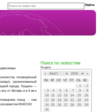
Поиск по новостям
По дате:
одмосковье
рналистов, посвящённый
ПН
ВТ
СР
ЧТ
ПТ
СБ
ВС
ковье), организованный
1
2
рацией города. Пущино —
3
4
5
6
7
8
9
югу от Москвы и в 9 км к
10
11
12
13
14
15
16
аповедника город - сам
17
18
19
20
21
22
23
м резерватом ЮНЕСКО.
24
25
26
27
28
29
30
31