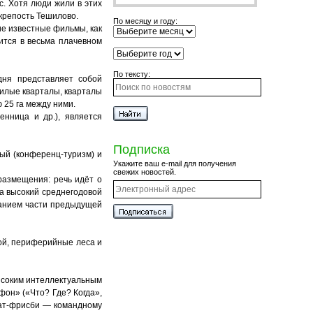
с. Хотя люди жили в этих
крепость Тешилово.
По месяцу и году:
кие известные фильмы, как
ится в весьма плачевном
По тексту:
дня представляет собой
илые кварталы, кварталы
 25 га между ними.
енница и др.), является
Подписка
ый (конференц-туризм) и
Укажите ваш e-mail для получения
свежих новостей.
размещения: речь идёт о
а высокий среднегодовой
ванием части предыдущей
ной, периферийные леса и
ысоким интеллектуальным
он» («Что? Где? Когда»,
мат-фрисби — командному