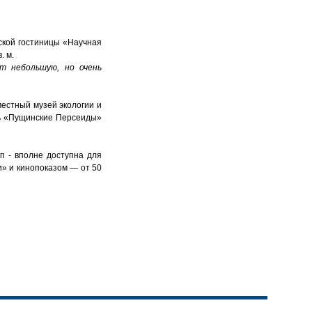
ской гостиницы «Научная
. м.
ет небольшую, но очень
естный музей экологии и
ль «Пущинские Персеиды»
п - вполне доступна для
и» и кинопоказом — от 50