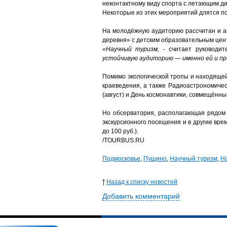
неконтактному виду спорта с летающим ди
Некоторые из этих мероприятий длятся по 
На молодёжную аудиторию рассчитан и а
деревня» с детским образовательным цент
«Научный туризм, -
считает руководит
устойчивую аудиторию — именно ей и пр
Помимо экологической тропы и находящей
краеведения, а также Радиоастрономиче
(август) и День космонавтики, совмещённы
Но обсерватория, располагающая рядом 
экскурсионного посещения и в другие вре
до 100 руб.).
/TOURBUS.RU
Подмосковье
,
Пущино
,
Научный туризм
,
Н
Назад к списку новостей
Добавить комментарий