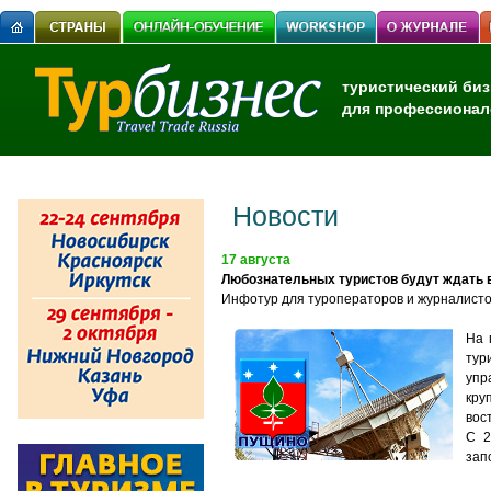
туристический биз
для профессионал
Новости
17 августа
Любознательных туристов будут ждать 
Инфотур для туроператоров и журналисто
На 
тур
упр
кру
вос
С 2
зап