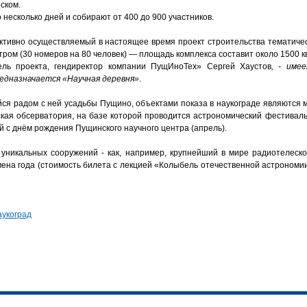
ском.
несколько дней и собирают от 400 до 900 участников.
ктивно осуществляемый в настоящее время проект строительства тематиче
ром (30 номеров на 80 человек) — площадь комплекса составит около 1500 кв
ель проекта, гендиректор компании ПущИноТех» Сергей Хаустов
, - име
едназначается «Научная деревня»
.
ся радом с ней усадьбы Пущино, объектами показа в наукограде являются м
ская обсерватория, на базе которой проводится астрономический фестива
й с днём рождения Пущинского научного центра (апрель).
уникальных сооружений - как, например, крупнейший в мире радиотелеско
мена года (стоимость билета с лекцией «Колыбель отечественной астрономи
аукоград