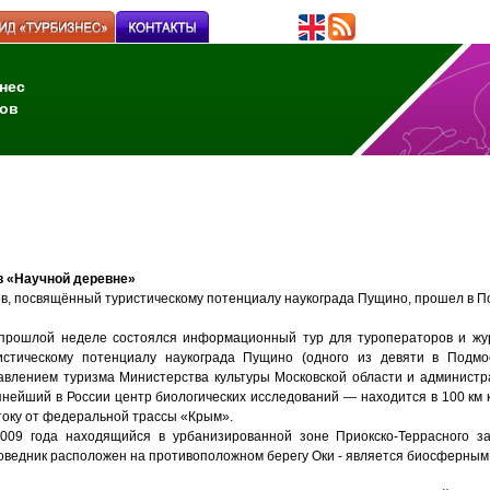
нес
ов
в «Научной деревне»
в, посвящённый туристическому потенциалу наукограда Пущино, прошел в П
прошлой неделе состоялся информационный тур для туроператоров и жу
истическому потенциалу наукограда Пущино (одного из девяти в Подмос
авлением туризма Министерства культуры Московской области и админист
пнейший в России центр биологических исследований — находится в 100 км к 
току от федеральной трассы «Крым».
009 года находящийся в урбанизированной зоне Приокско-Террасного з
оведник расположен на противоположном берегу Оки - является биосферны