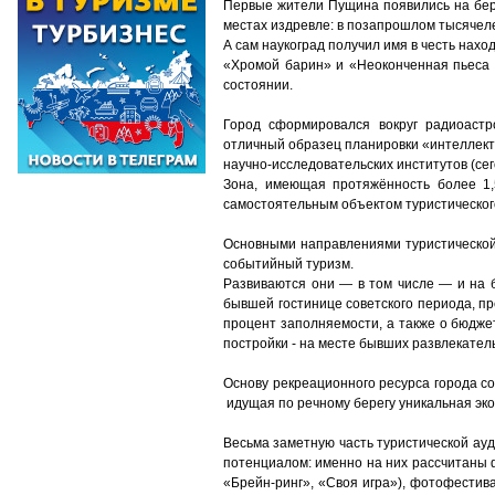
Первые жители Пущина появились на берег
местах издревле: в позапрошлом тысячеле
А сам наукоград получил имя в честь наход
«Хромой барин» и «Неоконченная пьеса д
состоянии.
Город сформировался вокруг радиоастр
отличный образец планировки «интеллект
научно-исследовательских институтов (се
Зона, имеющая протяжённость более 1,5
самостоятельным объектом туристическог
Основными направлениями туристической
событийный туризм.
Развиваются они — в том числе — и на б
бывшей гостинице советского периода, п
процент заполняемости, а также о бюдже
постройки - на месте бывших развлекател
Основу рекреационного ресурса города со
идущая по речному берегу уникальная эко
Весьма заметную часть туристической ау
потенциалом: именно на них рассчитаны 
«Брейн-ринг», «Своя игра»), фотофести