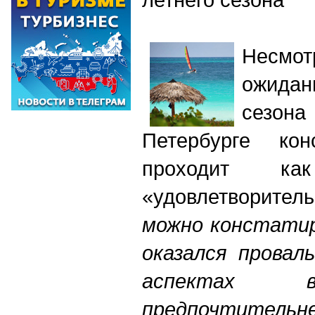
Несмо
ожидан
сезон
Петербурге кон
проходит к
«удовлетворите
можно констатир
оказался провал
аспектах в
предпочтительне