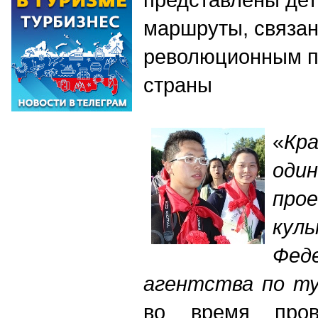
маршруты, связа
революционным 
страны
«
Кр
оди
про
к
Фед
агентства по ту
во время пров