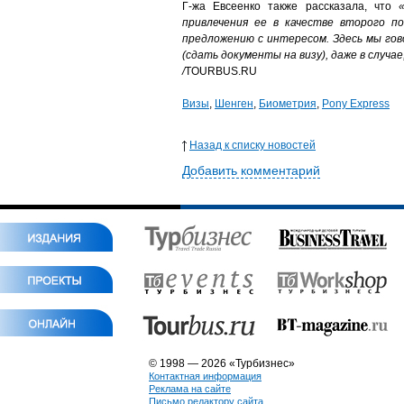
Г-жа Евсеенко также рассказала, что
привлечения ее в качестве второго п
предложению с интересом. Здесь мы го
(сдать документы на визу), даже в случ
/
TOURBUS.RU
Визы
,
Шенген
,
Биометрия
,
Pony Express
Назад к списку новостей
Добавить комментарий
© 1998 — 2026 «Турбизнес»
Контактная информация
Реклама на сайте
Письмо редактору сайта