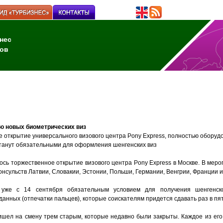
нес
ов
ю новых биометрических виз
 открытие универсального визового центра Pony Express, полностью оборуд
станут обязательными для оформления шенгенских виз
ось торжественное открытие визового центра Pony Express в Москве. В мер
онсульств Латвии, Словакии, Эстонии, Польши, Германии, Венгрии, Франции 
 уже с 14 сентября обязательным условием для получения шенгенск
анных (отпечатки пальцев), которые соискателям придется сдавать раз в пят
шел на смену трем старым, которые недавно были закрыты. Каждое из его