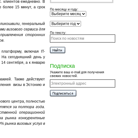
. клиентов ежедневно. В
 более 15 минут, а срок
По месяцу и году:
ликошвили
, генеральный
и визового сервиса для
По тексту:
привлечения сторонних
ов
.
платформу, включая IT-
. На сегодняшний день у
 14 сентября, а к январю
Подписка
Укажите ваш e-mail для получения
свежих новостей.
акией. Также действуют
мления визы в Эстонию и
зового центра, полностью
пятся за полтора года.
ественной операционной
та рынка конкурентные
% рынка визовых услуг в