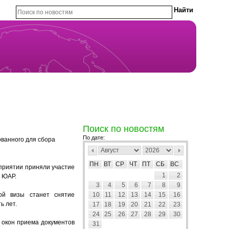
Поиск по новостям
По дате:
ованного для сбора
ПН
ВТ
СР
ЧТ
ПТ
СБ
ВС
оприятии приняли участие
1
2
и ЮАР.
3
4
5
6
7
8
9
ой визы станет снятие
10
11
12
13
14
15
16
ь лет.
17
18
19
20
21
22
23
24
25
26
27
28
29
30
 окон приема документов
31