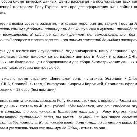
 сбора биометрических данных. Центр рассчитан на обслуживание двух тыс
ленной платформе Pony Express, весь процесс оформления визы займет не
ень.
нес на новый уровень развития, - открывая мероприятие, заявил Георгий
А
тать самыми удобными партнерами для консульств и лучшими провайдерам
е возможности. В отличие от конкурентов, мы самостоятельно, без 
онный процесс визового сервиса – от приема заявлений до выдачи паспорт
вы дал возможность существенно модернизировать нашу операционную 
сполагает самой широкой сетью визовых центров в России и странах СНГ
41 их них будет оснащен оборудованием для сбора биометрических данных к
тво таких визовых центров до 60.
 лишь с тремя странами Шенгенской зоны - Латвией, Эстонией и Слов
 США, Японией, Китаем, Сингапуром, Кипром и Киргизией. Стоимость офор
овакию – 12 евро (без доставки).
епартамента визовых сервисов Pony Express, стоимость первого в России ви
х данных, составила 40 млн рублей. «
Мы надеемся, что эти средства оку
 в синергии с логистическим. Благодаря наличию у Pony Express кач
 развитой филиальной сети, мы имеем важнейшие для этого сегмен
зкая себестоимость. В настоящее время доля компании занимает около 10
ваем увеличить долю как минимум до 20%», -
отметила она.