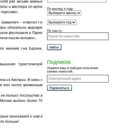
 себя ряд весьма важных
 Капы и мастера оп-арта
По месяцу и году:
и туризма»
.
 думаете!» -
отметил г-н
гры обогатили мировую
По тексту:
ников фестиваля в Парке
тков тысяч человек»
.
по мнению г-на Барани,
Подписка
вышения туристической
Укажите ваш e-mail для получения
свежих новостей.
в из Австрии. В связи с
ем это чисто временным
 не только посольство в
 Москве выдано более 70
торые приезжают к нам в
здо больше!