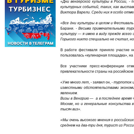
«Дни венгерской культуры в России, -
по
культурных событий, таких, как выстав
Виктора Варели. Среди них я особо отм
«Все дни культуры в целом и Фестиваль
Барани.
- Весьма примечательными тур
культуру — я имею в виду прежде всего
Горького никто специально не считал, 
В работе фестиваля приняло участие н
пользовалась «кулинарная площадка», на 
Все участники пресс-конференции отм
привлекательности страны на российском 
«Уже много лет
, - заявил он, -
турпоток и
известными обстоятельствами экономич
явлением.
Визы в Венгрию — а в последнее время 
Москве, но и генеральные консульства 
тысяч виз».
«Мы очень высокого мнения о российских
среднем на два-три дня, турист из Росс