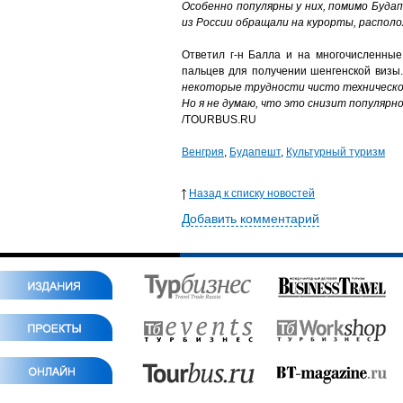
Особенно популярны у них, помимо Буда
из России обращали на курорты, располо
Ответил г-н Балла и на многочисленные
пальцев для получении шенгенской визы
некоторые трудности чисто технического
Но я не думаю, что это снизит популярн
/TOURBUS.RU
Венгрия
,
Будапешт
,
Культурный туризм
Назад к списку новостей
Добавить комментарий