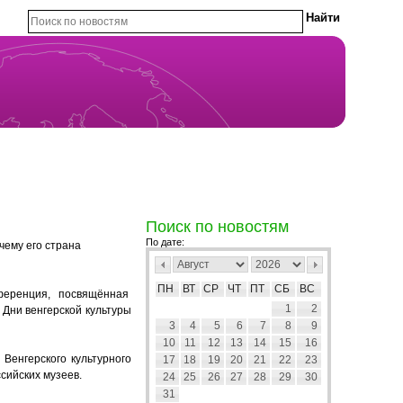
Поиск по новостям
По дате:
чему его страна
ПН
ВТ
СР
ЧТ
ПТ
СБ
ВС
ференция, посвящённая
1
2
 Дни венгерской культуры
3
4
5
6
7
8
9
10
11
12
13
14
15
16
Венгерского культурного
17
18
19
20
21
22
23
сийских музеев.
24
25
26
27
28
29
30
31