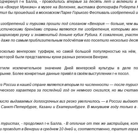
дчеркнул г-н Балла
, - проводились впервые за десять лет и включили в
ка «Вокруг Мункачи» в музее на Волхонке, выставка фотографа Роберта
етил бы прошедший в московском Парке Горького Фестиваль изобретений 
 изобретений и туризма прошли под слоганом «Венгрия — больше, чем вы
истическими брендами страны являются те изобретения, которыми вен
 шариковую ручку и знаменитый доныне кубик Рубика. К сожалению, участ
но даже по самым приблизительным подсчётам его посетило несколько деся
есколько венгерских турфирм, но самой большой популярностью на нём, 
которой были представлены кухни разных регионов Венгрии.
етили исключительное значение Дней венгерской культуры в деле по
рынке. Более конкретные данные привёл в своём выступлении г-н посол.
з России в нашей стране является вторым по численности — после туристо
еского характера за последний год он немного снизился, но мы счита
число выдаваемых долгосрочных виз резко увеличилось — в России выдают
в Санкт-Петербурге, Казани и Екатеринбурге. В минувшем году только в
 туристах, -
продолжил г-н Балла.
- В отличие от тех же австрийцев, ко
ии проводит в Венгрии в среднем 10 дней и, соответственно, тратит гора