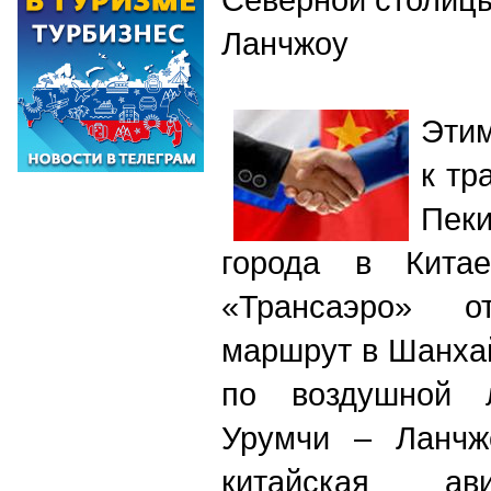
Ланчжоу
Этим
к тр
Пеки
города в Кита
«Трансаэро» о
маршрут в Шанхай
по воздушной 
Урумчи – Ланчж
китайская ав