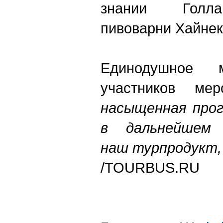
знании Голла
пивоварни Хайнек
Единодушное м
участников м
насыщенная про
в дальнейшем 
наш турпродукт, 
/TOURBUS.RU