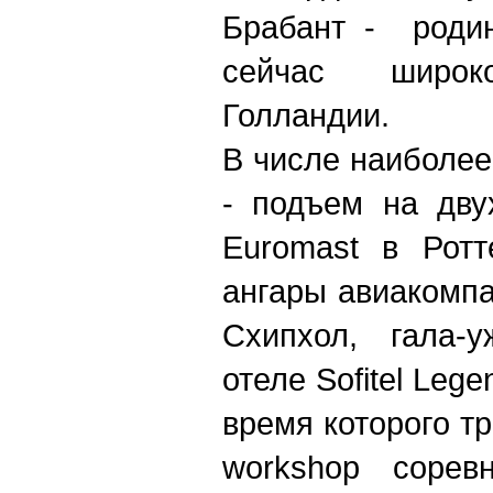
Брабант - родин
сейчас широ
Голландии.
В числе наиболее
- подъем на дву
Euromast в Ротт
ангары авиакомп
Схипхол, гала-
отеле Sofitel Lege
время которого т
workshop сорев