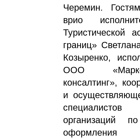
Черемин. Гостя
врио исполнит
Туристической а
границ» Светлан
Козыренко, испо
ООО «Маркет
консалтинг», ко
и осуществляюще
специалисто
организаций п
оформления 