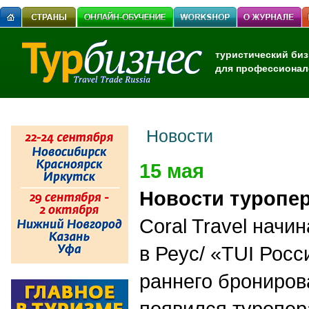
туристический биз
для профессионал
Новости
15 мая
Новости туропе
Coral Travel начи
в Реус/ «TUI Росс
раннего брониров
появился туропер