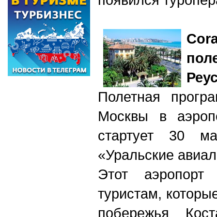
Cor
пол
Реу
Полетная програ
Москвы в аэроп
стартует 30 м
«Уральские авиа
Этот аэропорт 
туристам, которы
побережья Кост