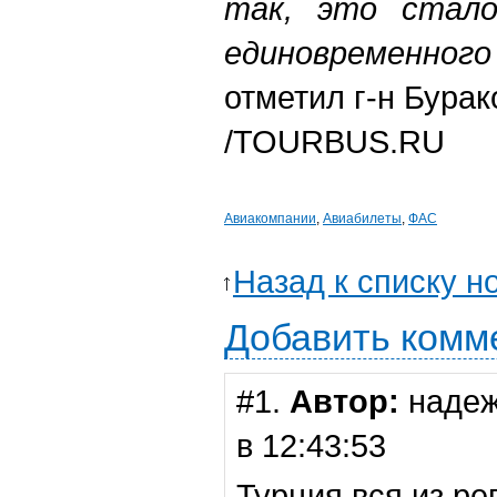
так, это стало
единовременног
отметил г-н Бурак
/TOURBUS.RU
Авиакомпании
,
Авиабилеты
,
ФАС
Назад к списку н
Добавить комм
#1.
Автор:
наде
в 12:43:53
Турция вся из ре