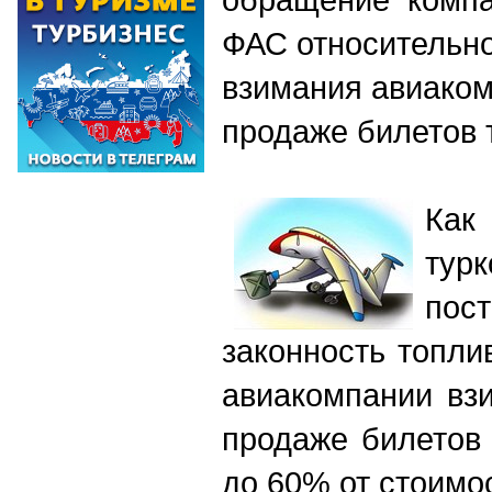
ФАС относительн
взимания авиако
продаже билетов 
Как
тур
пос
законность топли
авиакомпании вз
продаже билетов
до 60% от стоимо