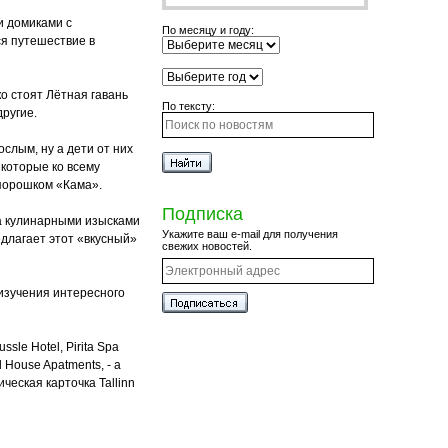
и домиками с
По месяцу и году:
ся путешествие в
о стоят Лётная гавань
По тексту:
ругие.
слым, ну а дети от них
 которые ко всему
 порошком «Кама».
Подписка
за кулинарными изысками
Укажите ваш e-mail для получения
едлагает этот «вкусный»
свежих новостей.
изучения интересного
sle Hotel, Pirita Spa
 House Apatments, - а
ческая карточка Tallinn