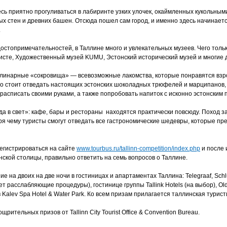
есь приятно прогуливаться в лабиринте узких улочек, окаймленных кукольным
х стен и древних башен. Отсюда пошел сам город, и именно здесь начинает
.
стопримечательностей, в Таллине много и увлекательных музеев. Чего тольк
сте, Художественный музей KUMU, Эстонский исторический музей и многие д
улинарные «сокровища» — всевозможные лакомства, которые понравятся взро
ьно стоит отведать настоящих эстонских шоколадных трюфелей и марципанов,
 расписать своими руками, а также попробовать напиток с исконно эстонским
да в свет»: кафе, бары и рестораны находятся практически повсюду. Поход 
аря чему туристы смогут отведать все гастрономические шедевры, которые пр
егистрироваться на сайте
www.tourbus.ru/tallinn-competition/index.php
и после 
нской столицы, правильно ответить на семь вопросов о Таллине.
на двоих на две ночи в гостиницах и апартаментах Таллина: Telegraaf, Schlus
т расслабляющие процедуры), гостинице группы Tallink Hotels (на выбор), Old
Kalev Spa Hotel & Water Park. Ко всем призам прилагается таллинская туристи
рительных призов от Tallinn City Tourist Office & Convention Bureau.