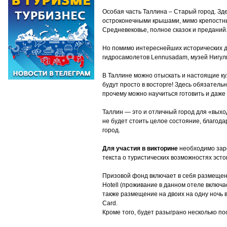
Особая часть Таллина – Старый город. Зд
остроконечными крышами, мимо крепостны
Средневековье, полное сказок и преданий
Но помимо интереснейших исторических до
гидросамолетов Lennusadam, музей Нигули
В Таллине можно отыскать и настоящие к
будут просто в восторге! Здесь обязател
прочему можно научиться готовить и даже
Таллин — это и отличный город для «выхо
не будет стоить целое состояние, благод
город.
Для участия в викторине
необходимо зар
текста о туристических возможностях эсто
Призовой фонд включает в себя размещение 
Hotell (проживание в данном отеле включае
также размещение на двоих на одну ночь в 
Card.
Кроме того, будет разыграно несколько поощ