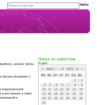
Поиск по новостям
По дате:
 выиграть ценные призы,
ПН
ВТ
СР
ЧТ
ПТ
СБ
ВС
tion Bureau объявляют о
1
2
3
4
5
6
7
8
9
их кладоискателей
10
11
12
13
14
15
16
 и ресторанов, а также
17
18
19
20
21
22
23
риключений и
24
25
26
27
28
29
30
31