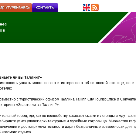
нес
ов
Знаете ли вы Таллин?»
зможность узнать много нового и интересного об эстонской столице, но и
 отелях
вместно с туристический офисом Таллина Tallinn City Tourist Office & Conven
икторины «Знаете ли вы Таллин?».
ительный город, где, как по волшебству, оживают сказки и легенды и ждут сво
абиринте узких улочек архитектурные и музейные сокровища. Множество кафе
влечения и достопримечательности дарят безграничные возможности для п
бываемого отдыха.