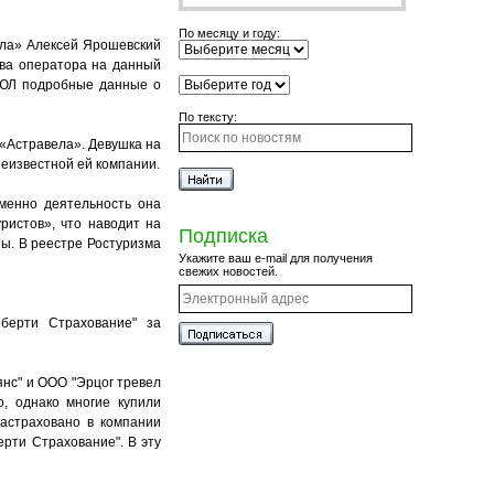
По месяцу и году:
ела» Алексей Ярошевский
тва оператора на данный
ГЮЛ подробные данные о
По тексту:
 «Астравела». Девушка на
неизвестной ей компании.
именно деятельность она
ристов», что наводит на
Подписка
ны. В реестре Ростуризма
Укажите ваш e-mail для получения
свежих новостей.
иберти Страхование" за
нс" и ООО "Эрцог тревел
о, однако многие купили
застраховано в компании
ерти Страхование". В эту