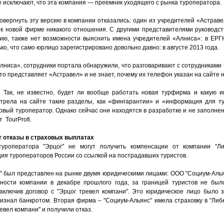
е исключают, что эта компания — преемник уходящего с рынка туроператора.
вергнуть эту версию в компании отказались: один из учредителей «Астрав
 к новой фирме никакого отношения. С другими представителями руководс
ю, также нет возможности выяснить имена учредителей «Алниса»: в ЕР
о, что само юрлицо зарегистрировано довольно давно: в августе 2013 года.
лниса», сотрудники портала обнаружили, что разговаривают с сотрудниками
то представляет «Астравел» и не знает, почему их телефон указан на сайте 
. Так, не известно, будет ли вообще работать новая турфирма и какую 
трела на сайте такие разделы, как «фингарантии» и «информация для ту
 новый туроператор. Однако сейчас они находятся в разработке и не заполне
 TourProfi.
т отказы в страховых выплатах
туроператора "Эрцог" не могут получить компенсации от компании "Л
ия туроператоров России со ссылкой на пострадавших туристов.
г" был представлен на рынке двумя юридическими лицами: ООО "Социум-Алья
ности компании в декабре прошлого года, за границей туристов не был
аключив договор с "Эрцог тревел компани". Это юридическое лицо было 
ризнал банкротом. Вторая фирма – "Социум-Альянс" имела страховку в "Либ
евел компани" и получили отказ.