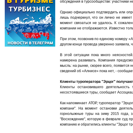
обсуждения в турсообществе: участники н
Однако официально подтвердить или опро
лишь подчеркнул, что он лично не имеет
момент связаться не удалось.
К сожалени
компании не отображаются. Известно тольк
При этом, позвонив по единому номеру «А
другом конце провода уверенно заявила, ч
В этой ситуации пока много неясностей
намерена развивать. Компания предусмо
мысль: на рынке, скорее всего, появится
сведений об «Алнисе» пока нет, - сообщает
Клиенты туроператора "Эрцог" получаю
Клиенты остановившего деятельность 
несостоявшиеся туры, сообщает Ассоциац
Как напоминает АТОР, туроператор "Эрцо
компани". На момент остановки деятель
горнолыжные туры на зиму 2015 года, з
"Восхождение", которую в феврале суд п
компанию и обратились клиенты "Эрцог тр