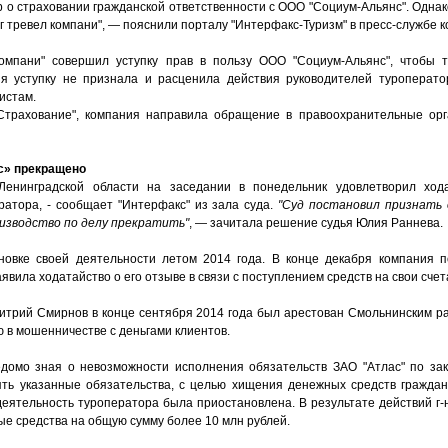
р о страховании гражданской ответственности с ООО "Социум-Альянс". Одна
г тревел компани", — пояснили порталу "Интерфакс-Туризм" в пресс-службе 
мпани" совершил уступку прав в пользу ООО "Социум-Альянс", чтобы т
ия уступку не признала и расценила действия руководителей туроперато
ристам.
 Страхование", компания направила обращение в правоохранительные орг
с» прекращено
Ленинградской области на заседании в понедельник удовлетворил ход
атора, - сообщает "Интерфакс" из зала суда.
"Суд постановил признать 
изводство по делу прекратить"
, — зачитала решение судья Юлия Раннева.
новке своей деятельности летом 2014 года. В конце декабря компания 
явила ходатайство о его отзыве в связи с поступлением средств на свои счет
митрий Смирнов в конце сентября 2014 года был арестован Смольнинским 
 в мошенничестве с деньгами клиентов.
едомо зная о невозможности исполнения обязательств ЗАО "Атлас" по з
ть указанные обязательства, с целью хищения денежных средств гражда
а деятельность туроператора была приостановлена. В результате действий г
 средства на общую сумму более 10 млн рублей.