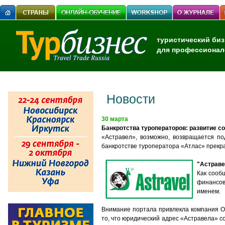
туристический биз
для профессионал
Новости
30 марта
Банкротства туроператоров: развитие с
«Астравел», возможно, возвращается п
банкротстве туроператора «Атлас» прек
"Астраве
Как сооб
финансов
именем.
Внимание портала привлекла компания ОО
то, что юридический адрес «Астравела» с