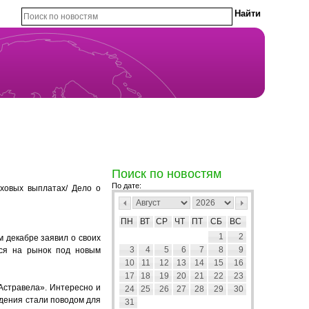
Поиск по новостям
По дате:
ховых выплатах/ Дело о
ПН
ВТ
СР
ЧТ
ПТ
СБ
ВС
1
2
м декабре заявил о своих
3
4
5
6
7
8
9
ься на рынок под новым
10
11
12
13
14
15
16
17
18
19
20
21
22
23
Астравела». Интересно и
24
25
26
27
28
29
30
юдения стали поводом для
31