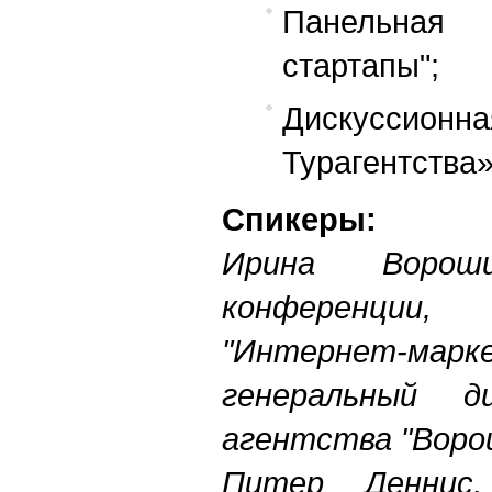
Панельная д
стартапы";
Дискуссионн
Турагентства»
Спикеры:
Ирина Вороши
конференции
"Интернет-мар
генеральный д
агентства "Воро
Питер Деннис,