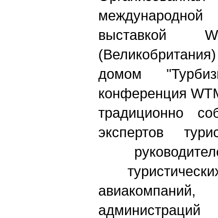
международно
выставкой Wor
(Великобритани
домом "Турбизн
конференция WTM
традиционно соб
экспертов турис
руководит
туристическ
авиакомпани
администрац