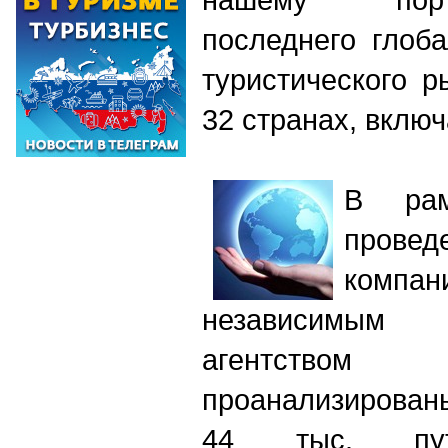
последнего глоб
туристического р
32 странах, вклю
В рам
прове
компа
независимым и
агентством
проанализирован
44 тыс. пут